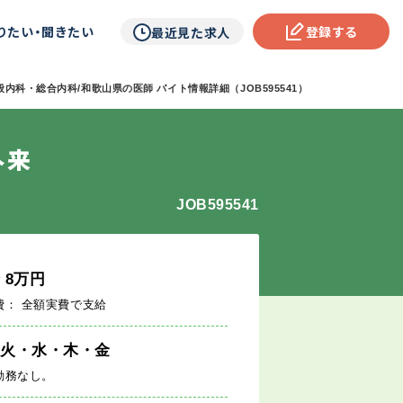
りたい・聞きたい
登録する
最近見た求人
般内科・総合内科/和歌山県の医師 バイト情報詳細（JOB595541）
外来
JOB595541
給
8
万円
費： 全額実費で支給
・火・水・木・金
勤務なし。