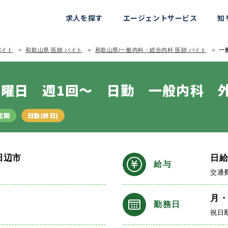
求人を探す
エージェントサービス
知
バイト
和歌山県 医師 バイト
和歌山県/一般内科・総合内科 医師 バイト
一
曜日 週1回～ 日勤 一般内科 
定期
日勤(終日)
田辺市
日
給与
交通
月
勤務日
祝日