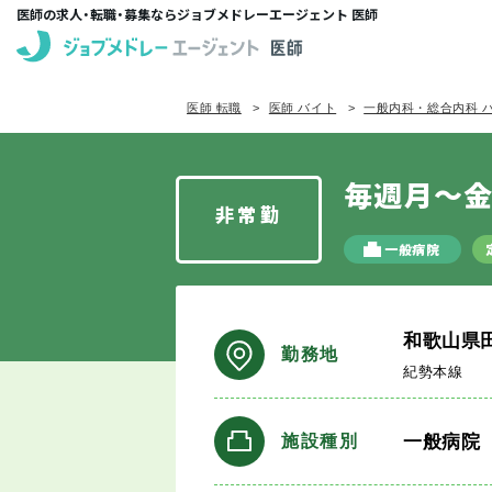
医師の求人・転職・募集ならジョブメドレーエージェント 医師
医師 転職
医師 バイト
一般内科・総合内科 
毎週月～金
非常勤
一般病院
和歌山県
勤務地
紀勢本線
一般病院
施設種別