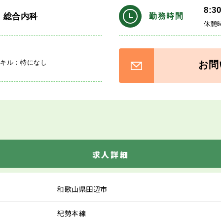
8:3
・総合内科
勤務時間
休憩
スキル：特になし
お問
求人詳細
和歌山県田辺市
紀勢本線