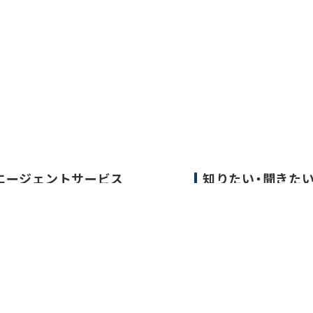
エージェントサービス
知りたい・聞きた
エージェントサービスTOP
転職成功事例
サービスの流れ
医師の転職マニュア
キャリアアドバイザー紹介
データで見る医師の
医師の求人・転職Q&A
医師に役立つ取材記
大学医局紹介