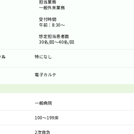
担当業務
一般外来業務
受付時間
午前：8:30～
想定担当患者数
30名/回～40名/回
キル
特になし
電子カルテ
一般病院
100～199床
2次救急