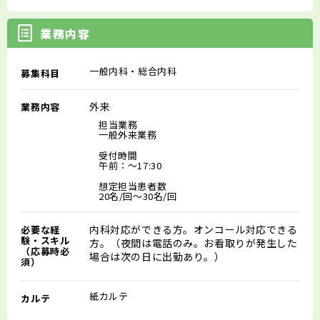
業務内容
一般内科・総合内科
募集科目
外来
業務内容
担当業務
一般外来業務
受付時間
午前：～17:30
想定担当患者数
20名/回～30名/回
内科対応ができる方。オンコール対応できる
必要な経
験・スキル
方。（夜間は電話のみ。お看取りが発生した
（応募時必
場合は次の日に出勤あり。）
須）
紙カルテ
カルテ