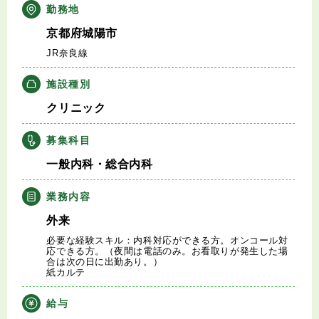
勤務地
キャリアアドバイザー紹介
京都府城陽市
医師の求人・転職Q&A
JR奈良線
施設種別
知りたい・聞きたい
クリニック
転職成功事例
募集科目
一般内科・総合内科
医師の転職マニュアル
業務内容
データで見る医師の平均年収
外来
必要な経験スキル：内科対応ができる方。オンコール対
医師に役立つ取材記事
応できる方。（夜間は電話のみ。お看取りが発生した場
合は次の日に出勤あり。）
紙カルテ
大学医局紹介
給与