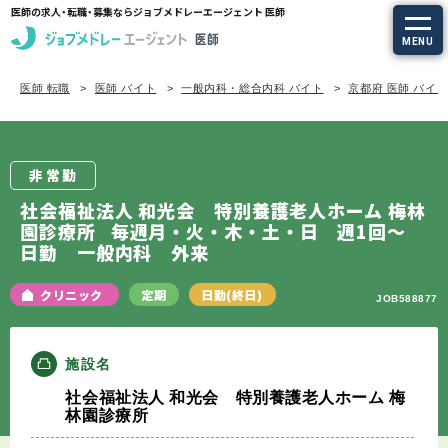
医師の求人・転職・募集ならジョブメドレーエージェント 医師
MENU
医師 転職
医師 バイト
一般内科・総合内科 バイト
京都府 医師 バイ
求人を探す
常勤の求人
非常勤
定期非常勤の求人
社会福祉法人 和光会 特別養護老人ホーム 梅林
園診療所
毎週月・火・木・土・日 週1回～
日勤 一般内科 外来
特集から探す
クリニック
定期
日勤(終日)
JOB588877
エージェントサービス
エージェントサービスTOP
施設名
社会福祉法人 和光会 特別養護老人ホーム 梅
サービスの流れ
林園診療所