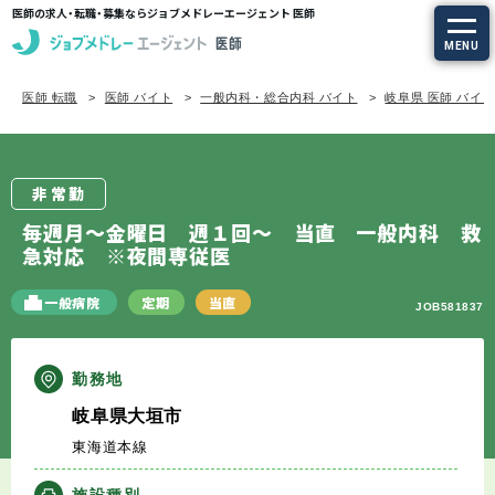
医師の求人・転職・募集ならジョブメドレーエージェント 医師
MENU
医師 転職
医師 バイト
一般内科・総合内科 バイト
岐阜県 医師 バイ
求人を探す
常勤の求人
非常勤
定期非常勤の求人
毎週月～金曜日 週１回～ 当直 一般内科 救
急対応 ※夜間専従医
特集から探す
一般病院
定期
当直
JOB581837
エージェントサービス
勤務地
エージェントサービスTOP
岐阜県大垣市
東海道本線
サービスの流れ
施設種別