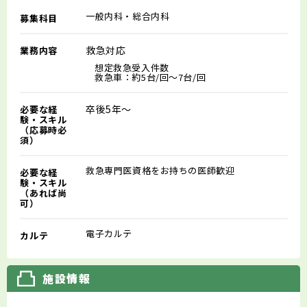
一般内科・総合内科
募集科目
救急対応
業務内容
想定救急受入件数
救急車：約5台/回～7台/回
卒後5年～
必要な経
験・スキル
（応募時必
須）
救急専門医資格をお持ちの医師歓迎
必要な経
験・スキル
（あれば尚
可）
電子カルテ
カルテ
施設情報