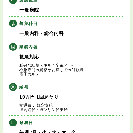
キャリアアドバイザー紹介
一般病院
医師の求人・転職Q&A
募集科目
一般内科・総合内科
知りたい・聞きたい
業務内容
転職成功事例
救急対応
必要な経験スキル：卒後5年～
医師の転職マニュアル
救急専門医資格をお持ちの医師歓迎
電子カルテ
データで見る医師の平均年収
給与
10
万円
1回あたり
医師に役立つ取材記事
交通費： 規定支給
※高速代・ガソリン代支給
大学医局紹介
勤務日
毎週
/月・火・水・木・金