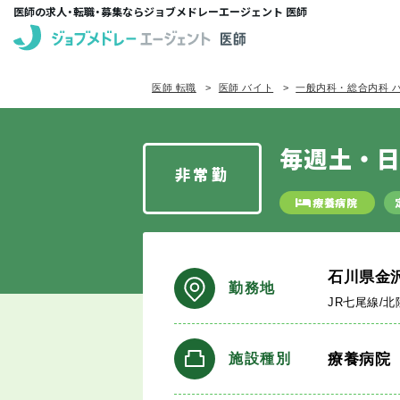
医師の求人・転職・募集ならジョブメドレーエージェント 医師
医師 転職
医師 バイト
一般内科・総合内科 
毎週土・日
非常勤
療養病院
石川県金
勤務地
JR七尾線/
療養病院
施設種別