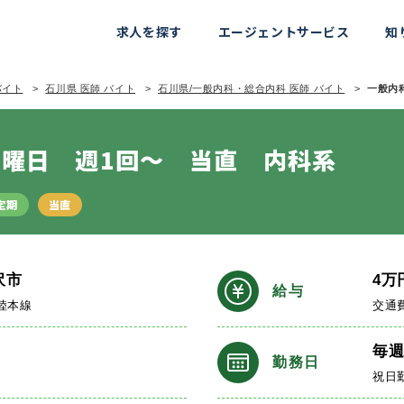
求人を探す
エージェントサービス
知
バイト
石川県 医師 バイト
石川県/一般内科・総合内科 医師 バイト
一般内科
曜日 週1回～ 当直 内科系
定期
当直
沢市
4
万
給与
北陸本線
交通
毎
勤務日
祝日