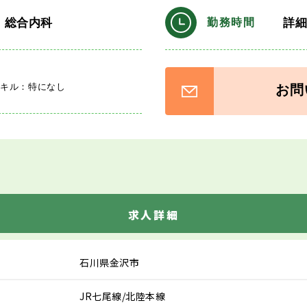
・総合内科
詳
勤務時間
スキル：特になし
お問
求人詳細
石川県金沢市
JR七尾線/北陸本線