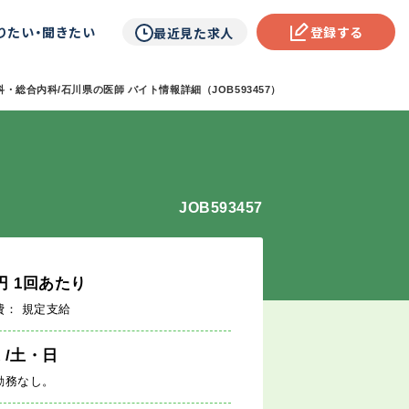
りたい・聞きたい
登録する
最近見た求人
・総合内科/石川県の医師 バイト情報詳細（JOB593457）
JOB593457
円
1回あたり
費： 規定支給
週
/土・日
勤務なし。