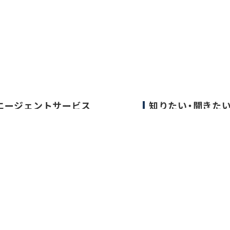
エージェントサービス
知りたい・聞きた
エージェントサービスTOP
転職成功事例
サービスの流れ
医師の転職マニュア
キャリアアドバイザー紹介
データで見る医師の
医師の求人・転職Q&A
医師に役立つ取材記
大学医局紹介