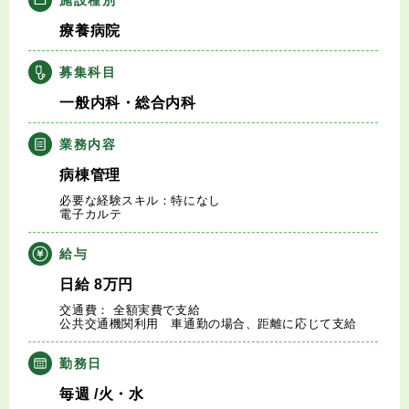
キャリアアドバイザー紹介
療養病院
医師の求人・転職Q&A
募集科目
一般内科・総合内科
知りたい・聞きたい
業務内容
転職成功事例
病棟管理
必要な経験スキル：特になし
医師の転職マニュアル
電子カルテ
給与
データで見る医師の平均年収
日給
8
万円
交通費： 全額実費で支給
医師に役立つ取材記事
公共交通機関利用 車通勤の場合、距離に応じて支給
大学医局紹介
勤務日
毎週
/火・水