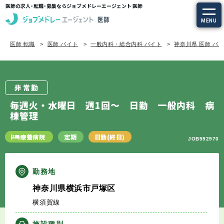
医師の求人・転職・募集ならジョブメドレーエージェント 医師
MENU
医師 転職
医師 バイト
一般内科・総合内科 バイト
神奈川県 医師 バ
求人を探す
常勤の求人
非常勤
定期非常勤の求人
毎週火・水曜日 週1回～ 日勤 一般内科 病
棟管理
特集から探す
療養病院
定期
日勤(終日)
JOB592970
エージェントサービス
勤務地
エージェントサービスTOP
神奈川県横浜市戸塚区
横須賀線
サービスの流れ
施設種別