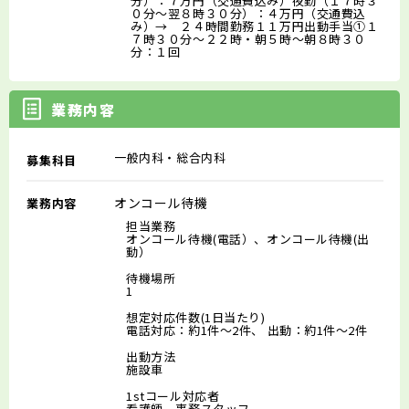
分）：７万円（交通費込み）夜勤（１７時３
０分～翌８時３０分）：４万円（交通費込
み）→ ２４時間勤務１１万円出動手当①１
７時３０分～２２時・朝５時～朝８時３０
分：１回
業務内容
一般内科・総合内科
募集科目
オンコール待機
業務内容
担当業務
オンコール待機(電話）、オンコール待機(出
動）
待機場所
1
想定対応件数(1日当たり)
電話対応：約1件～2件、 出動：約1件～2件
出動方法
施設車
1stコール対応者
看護師、事務スタッフ