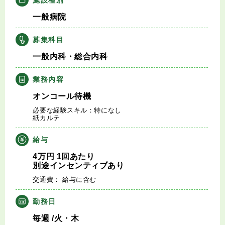
キャリアアドバイザー紹介
一般病院
医師の求人・転職Q&A
募集科目
一般内科・総合内科
知りたい・聞きたい
業務内容
転職成功事例
オンコール待機
必要な経験スキル：特になし
医師の転職マニュアル
紙カルテ
給与
データで見る医師の平均年収
4
万円
1回あたり
別途インセンティブあり
医師に役立つ取材記事
交通費： 給与に含む
大学医局紹介
勤務日
毎週
/火・木