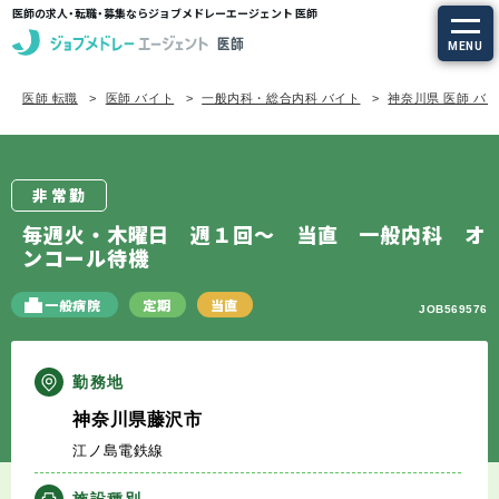
医師の求人・転職・募集ならジョブメドレーエージェント 医師
MENU
医師 転職
医師 バイト
一般内科・総合内科 バイト
神奈川県 医師 バ
求人を探す
常勤の求人
非常勤
定期非常勤の求人
毎週火・木曜日 週１回～ 当直 一般内科 オ
ンコール待機
特集から探す
一般病院
定期
当直
JOB569576
エージェントサービス
勤務地
エージェントサービスTOP
神奈川県藤沢市
江ノ島電鉄線
サービスの流れ
施設種別