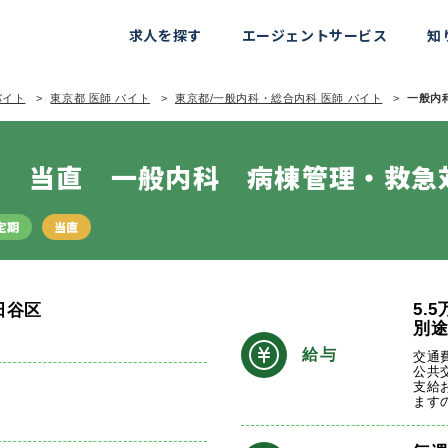
求人を探す
エージェントサービス
知
バイト
東京都 医師 バイト
東京都/一般内科・総合内科 医師 バイト
一般内科
日 当直 一般内科 病棟管理・救急
定期
当直
5.5
田谷区
別
線
給与
交通
公共
支給
ます