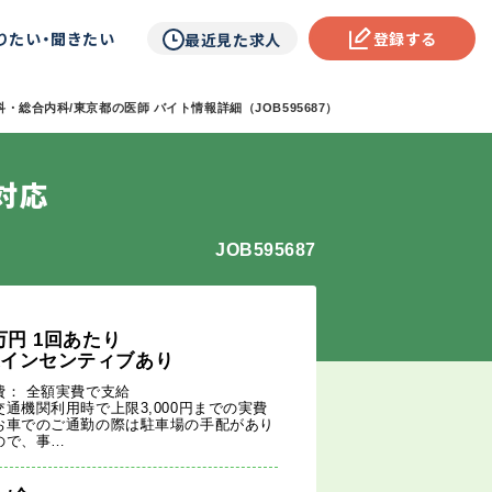
りたい・聞きたい
登録する
最近見た求人
・総合内科/東京都の医師 バイト情報詳細（JOB595687）
対応
JOB595687
万円
1回あたり
途インセンティブあり
費： 全額実費で支給
交通機関利用時で上限3,000円までの実費
お車でのご通勤の際は駐車場の手配があり
ので、事…