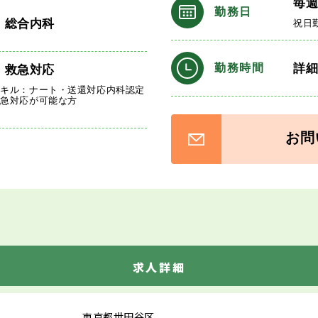
毎
勤務日
・総合内科
祝日
詳
勤務時間
、救急対応
スキル：ナート・送還対応内科認定
救急対応が可能な方
お問
求人詳細
東京都世田谷区