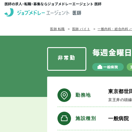
医師の求人・転職・募集ならジョブメドレーエージェント 医師
医師 転職
医師 バイト
一般内科・総合内科 
毎週金曜
非常勤
一般病院
東京都世
勤務地
京王井の頭
一般病院
施設種別