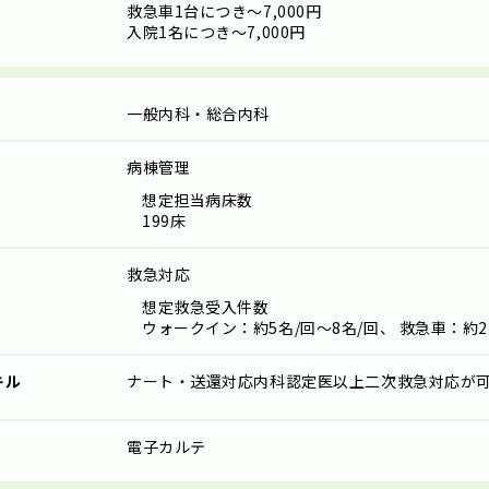
救急車1台につき
～7,000円
入院1名につき
～7,000円
一般内科・総合内科
病棟管理
想定担当病床数
199床
救急対応
想定救急受入件数
ウォークイン：約5名/回～8名/回、 救急車：約2
キル
ナート・送還対応内科認定医以上二次救急対応が
電子カルテ