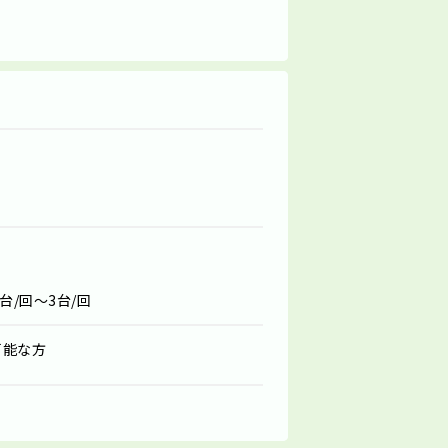
台/回～3台/回
可能な方