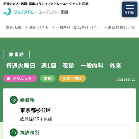
医師の求人・転職・募集ならジョブメドレーエージェント 医師
MENU
医師 転職
医師 バイト
一般内科・総合内科 バイト
東京都 医師 バイ
求人を探す
常勤の求人
非常勤
定期非常勤の求人
毎週火曜日 週1回 夜診 一般内科 外来
特集から探す
クリニック
定期
夕診・夜診
JOB595420
エージェントサービス
勤務地
東京都杉並区
エージェントサービスTOP
総武線/JR中央線
サービスの流れ
施設種別