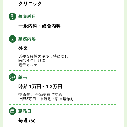
クリニック
キャリアアドバイザー紹介
募集科目
医師の求人・転職Q&A
一般内科・総合内科
知りたい・聞きたい
業務内容
外来
転職成功事例
必要な経験スキル：特になし
医師４年目以降
電子カルテ
医師の転職マニュアル
給与
データで見る医師の平均年収
時給
1
万円
～1.3
万円
交通費： 全額実費で支給
医師に役立つ取材記事
上限3万円 車通勤：駐車場無し
勤務日
大学医局紹介
毎週
/火