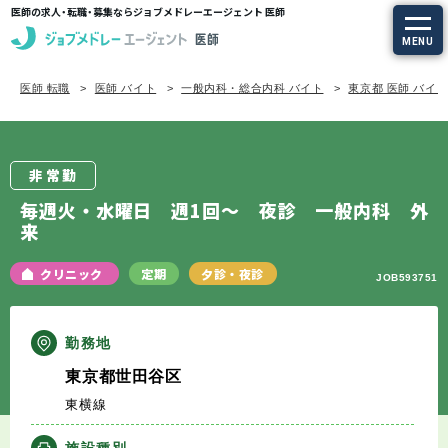
医師の求人・転職・募集ならジョブメドレーエージェント 医師
MENU
医師 転職
医師 バイト
一般内科・総合内科 バイト
東京都 医師 バイ
求人を探す
常勤の求人
非常勤
定期非常勤の求人
毎週火・水曜日 週1回～ 夜診 一般内科 外
来
特集から探す
クリニック
定期
夕診・夜診
JOB593751
エージェントサービス
勤務地
エージェントサービスTOP
東京都世田谷区
東横線
サービスの流れ
施設種別