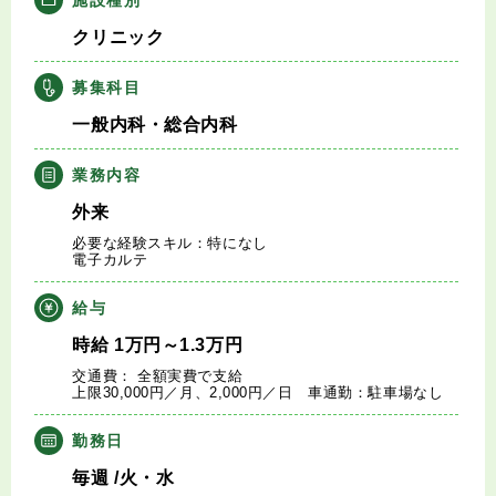
キャリアアドバイザー紹介
クリニック
医師の求人・転職Q&A
募集科目
一般内科・総合内科
知りたい・聞きたい
業務内容
転職成功事例
外来
必要な経験スキル：特になし
医師の転職マニュアル
電子カルテ
給与
データで見る医師の平均年収
時給
1
万円
～1.3
万円
交通費： 全額実費で支給
医師に役立つ取材記事
上限30,000円／月、2,000円／日 車通勤：駐車場なし
大学医局紹介
勤務日
毎週
/火・水