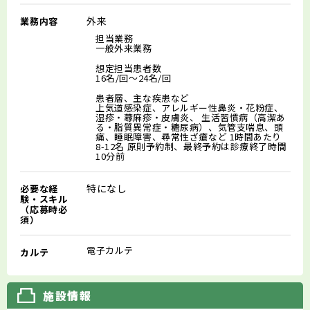
外来
業務内容
担当業務
一般外来業務
想定担当患者数
16名/回～24名/回
患者層、主な疾患など
上気道感染症、アレルギー性鼻炎・花粉症、
湿疹・蕁麻疹・皮膚炎、 生活習慣病（高潔あ
る・脂質異常症・糖尿病）、気管支喘息、頭
痛、睡眠障害、尋常性ざ瘡など 1時間あたり
8-12名 原則予約制、最終予約は診療終了時間
10分前
特になし
必要な経
験・スキル
（応募時必
須）
電子カルテ
カルテ
施設情報