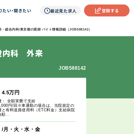
りたい・聞きたい
登録する
最近見た求人
・総合内科/東京都の医師 バイト情報詳細（JOB588142）
般内科 外来
JOB588142
給
4.5
万円
費： 全額実費で支給
3,000円/回※車通勤の場合は、当院規定の
費と有料道路使用料（ETC料金）支給病院
内駐…
週
/月・火・水・金