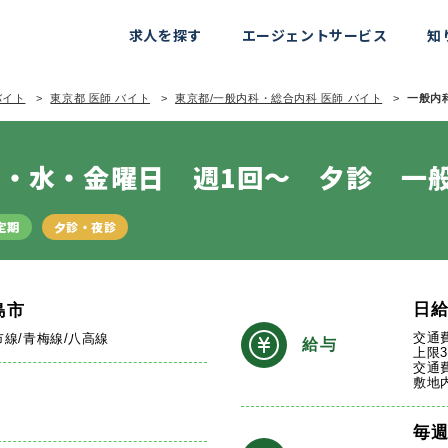
求人を探す
エージェントサービス
知
バイト
東京都 医師 バイト
東京都/一般内科・総合内科 医師 バイト
一般内科
・水・金曜日 週1回～ 夕診 一
定期
夕診・夜診
日
島市
交通
市線/青梅線/八高線
給与
上限
交通
敷地
毎