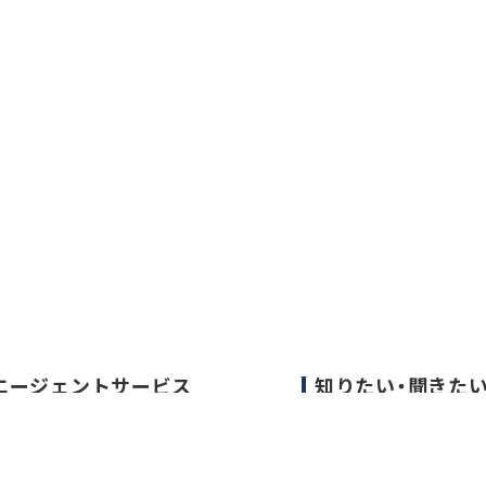
エージェントサービス
知りたい・聞きた
エージェントサービスTOP
転職成功事例
サービスの流れ
医師の転職マニュア
キャリアアドバイザー紹介
データで見る医師の