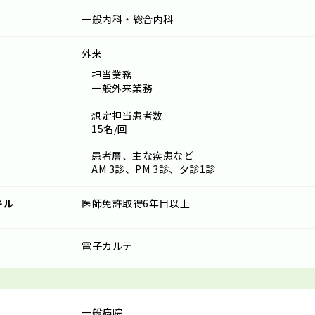
一般内科・総合内科
外来
担当業務
一般外来業務
想定担当患者数
15名/回
患者層、主な疾患など
AM 3診、PM 3診、夕診1診
キル
医師免許取得6年目以上
電子カルテ
一般病院