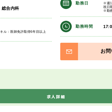
勤務日
※週
祝日
・総合内科
※勤
17:
勤務時間
キル：医師免許取得6年目以上
お問
求人詳細