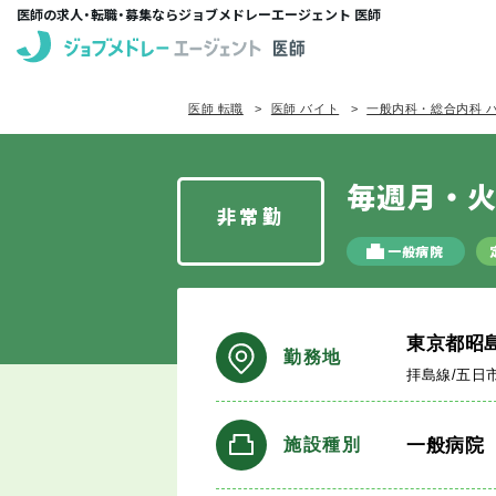
医師の求人・転職・募集ならジョブメドレーエージェント 医師
医師 転職
医師 バイト
一般内科・総合内科 
毎週月・火
非常勤
一般病院
東京都昭
勤務地
拝島線/五日
一般病院
施設種別