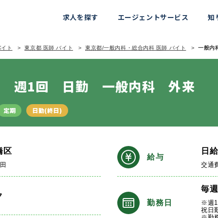
求人を探す
エージェントサービス
知
バイト
東京都 医師 バイト
東京都/一般内科・総合内科 医師 バイト
一般内科
 週1回 日勤 一般内科 外来
定期
日勤(終日)
橋区
日
給与
三田
交通
毎
ク
勤務日
※週
祝日
※勤