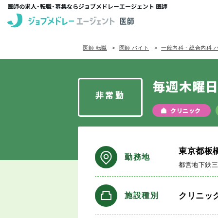
医師の求人・転職・募集ならジョブメドレーエージェント 医師
医師 転職
医師 バイト
一般内科・総合内科 
毎週木曜日
非常勤
クリニック
東京都板
勤務地
都営地下鉄
クリニッ
施設種別