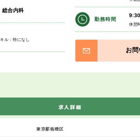
・総合内科
9:3
勤務時間
休憩
スキル：特になし
お問
求人詳細
東京都板橋区