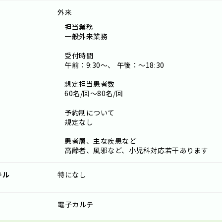
外来
担当業務
一般外来業務
受付時間
午前：9:30～、 午後：～18:30
想定担当患者数
60名/回～80名/回
予約制について
規定なし
患者層、主な疾患など
高齢者、風邪など、小児科対応若干あります
キル
特になし
電子カルテ