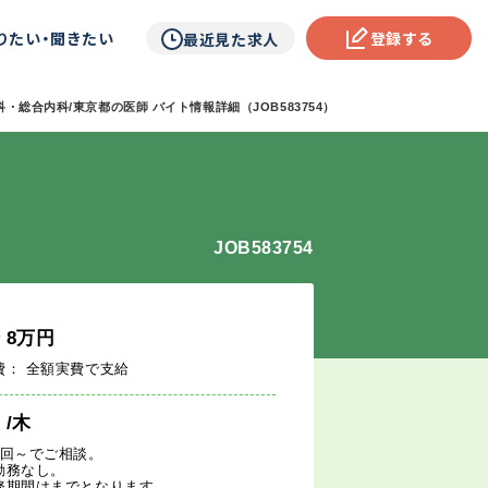
りたい・聞きたい
登録する
最近見た求人
・総合内科/東京都の医師 バイト情報詳細（JOB583754）
JOB583754
給
8
万円
費： 全額実費で支給
週
/木
1回～でご相談。
勤務なし。
務期間はまでとなります。