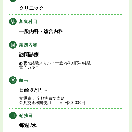
キャリアアドバイザー紹介
クリニック
医師の求人・転職Q&A
募集科目
一般内科・総合内科
知りたい・聞きたい
業務内容
転職成功事例
訪問診療
必要な経験スキル：一般内科対応の経験
電子カルテ
医師の転職マニュアル
給与
データで見る医師の平均年収
日給
8
万円
～
交通費： 全額実費で支給
医師に役立つ取材記事
公共交通機関使用、１日上限3,000円
勤務日
大学医局紹介
毎週
/水