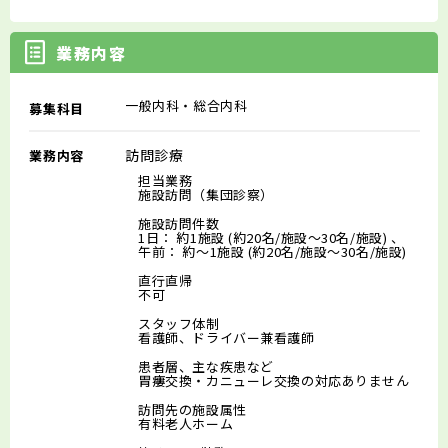
業務内容
一般内科・総合内科
募集科目
訪問診療
業務内容
担当業務
施設訪問（集団診察）
施設訪問件数
1日： 約1施設 (約20名/施設～30名/施設) 、
午前： 約～1施設 (約20名/施設～30名/施設)
直行直帰
不可
スタッフ体制
看護師、ドライバー兼看護師
患者層、主な疾患など
胃瘻交換・カニューレ交換の対応ありません
訪問先の施設属性
有料老人ホーム