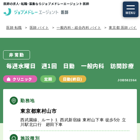
医師の求人・転職・募集ならジョブメドレーエージェント 医師
MENU
医師 転職
医師 バイト
一般内科・総合内科 バイト
東京都 医師 バイ
求人を探す
常勤の求人
非常勤
定期非常勤の求人
毎週水曜日 週1回 日勤 一般内科 訪問診療
特集から探す
クリニック
定期
日勤(終日)
JOB582364
エージェントサービス
勤務地
東京都東村山市
エージェントサービスTOP
西武園線、ルート１ 西武新宿線 東村山下車 徒歩5分 立
川駅北口行 廻田下車
サービスの流れ
施設種別