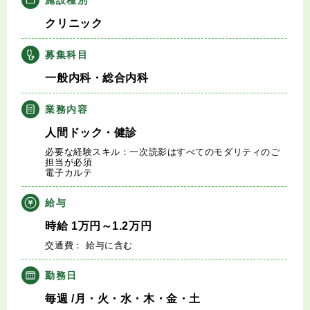
キャリアアドバイザー紹介
クリニック
医師の求人・転職Q&A
募集科目
一般内科・総合内科
知りたい・聞きたい
業務内容
転職成功事例
人間ドック・健診
必要な経験スキル：一次読影はすべてのモダリティのご
医師の転職マニュアル
担当が必須
電子カルテ
データで見る医師の平均年収
給与
時給
1
万円
～1.2
万円
医師に役立つ取材記事
交通費： 給与に含む
大学医局紹介
勤務日
毎週
/月・火・水・木・金・土