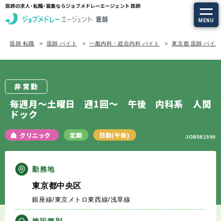
医師の求人・転職・募集ならジョブメドレーエージェント 医師
MENU
医師 転職
医師 バイト
一般内科・総合内科 バイト
東京都 医師 バイ
求人を探す
常勤の求人
非常勤
定期非常勤の求人
毎週月～土曜日 週1回～ 午後 内科系 人間
ドック
特集から探す
クリニック
定期
日勤(午後)
JOB581590
エージェントサービス
勤務地
エージェントサービスTOP
東京都中央区
銀座線/東京メトロ東西線/浅草線
サービスの流れ
施設種別