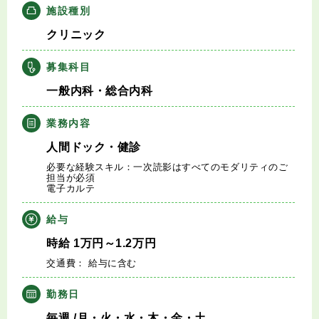
施設種別
キャリアアドバイザー紹介
クリニック
医師の求人・転職Q&A
募集科目
一般内科・総合内科
知りたい・聞きたい
業務内容
転職成功事例
人間ドック・健診
医師の転職マニュアル
必要な経験スキル：一次読影はすべてのモダリティのご
担当が必須
電子カルテ
データで見る医師の平均年収
給与
医師に役立つ取材記事
時給
1
万円
～1.2
万円
交通費： 給与に含む
大学医局紹介
勤務日
毎週
/月・火・水・木・金・土