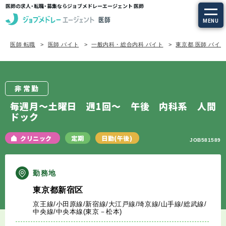
医師の求人・転職・募集ならジョブメドレーエージェント 医師
MENU
医師 転職
医師 バイト
一般内科・総合内科 バイト
東京都 医師 バイ
求人を探す
常勤の求人
非常勤
定期非常勤の求人
毎週月～土曜日 週1回～ 午後 内科系 人間
ドック
特集から探す
クリニック
定期
日勤(午後)
JOB581589
エージェントサービス
勤務地
エージェントサービスTOP
東京都新宿区
京王線/小田原線/新宿線/大江戸線/埼京線/山手線/総武線/
サービスの流れ
中央線/中央本線(東京－松本)