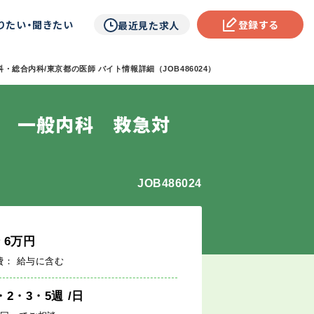
りたい・聞きたい
登録する
最近見た求人
・総合内科/東京都の医師 バイト情報詳細（JOB486024）
直 一般内科 救急対
JOB486024
給
6
万円
費： 給与に含む
・2・3・5週
/日