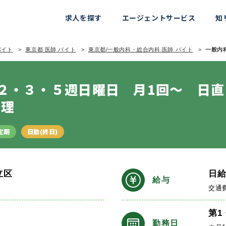
求人を探す
エージェントサービス
知
バイト
東京都 医師 バイト
東京都/一般内科・総合内科 医師 バイト
一般内科
２・３・５週日曜日 月1回～ 日
管理
定期
日勤(終日)
立区
日
給与
交通
第1
勤務日