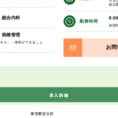
※月
祝日
・総合内科
9:0
勤務時間
休憩
、病棟管理
スキル：・挿管ができること
お問
求人詳細
東京都足立区