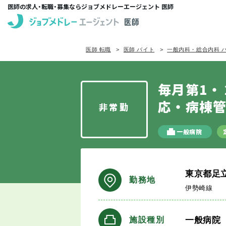
医師の求人・転職・募集ならジョブメドレーエージェント 医師
医師 転職
医師 バイト
一般内科・総合内科 
毎月第1・
応・病棟
非常勤
一般病院
東京都足
勤務地
伊勢崎線
一般病院
施設種別