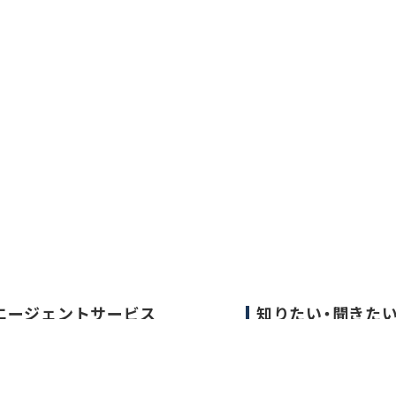
エージェントサービス
知りたい・聞きた
エージェントサービスTOP
転職成功事例
サービスの流れ
医師の転職マニュア
キャリアアドバイザー紹介
データで見る医師の