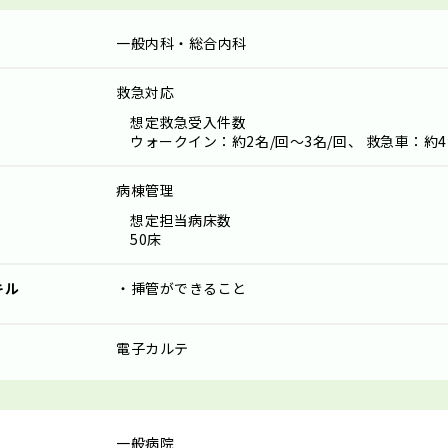
一般内科・総合内科
救急対応
想定救急受入件数
ウォークイン：約2名/回～3名/回、 救急車：約4
病棟管理
想定担当病床数
50床
キル
・挿管ができること
電子カルテ
一般病院