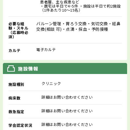
患者層、主な疾患など
・居宅は半日で4~5件 ・施設は半日で約2施設
（1件あたり10～15名）
バルーン管理‧胃ろう交換‧気切交換‧経⿐
必要な経
験・スキル
交換(相談 可)‧点滴‧採⾎‧予防接種
（応募時必
須）
電子カルテ
カルテ
施設情報
クリニック
施設種別
詳細はお問い合わせください
病床数
詳細はお問い合わせください
救急指定
詳細はお問い合わせください
学会認定状況