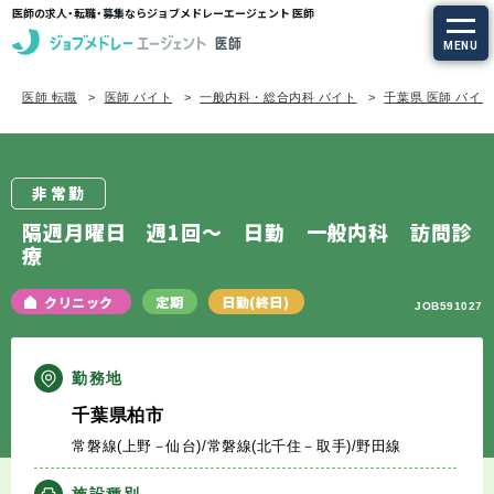
医師の求人・転職・募集ならジョブメドレーエージェント 医師
MENU
医師 転職
医師 バイト
一般内科・総合内科 バイト
千葉県 医師 バイ
求人を探す
常勤の求人
非常勤
定期非常勤の求人
隔週月曜日 週1回～ 日勤 一般内科 訪問診
療
特集から探す
クリニック
定期
日勤(終日)
JOB591027
エージェントサービス
勤務地
エージェントサービスTOP
千葉県柏市
常磐線(上野－仙台)/常磐線(北千住－取手)/野田線
サービスの流れ
施設種別