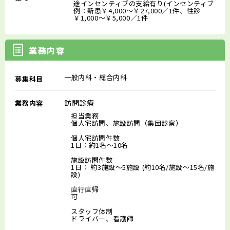
途インセンティブの支給有り(インセンティブ
例：新患￥4,000～￥27,000／1件、往診
￥1,000～￥5,000／1件
業務内容
一般内科・総合内科
募集科目
訪問診療
業務内容
担当業務
個人宅訪問、施設訪問（集団診察）
個人宅訪問件数
1日：約1名～10名
施設訪問件数
1日： 約3施設～5施設 (約10名/施設～15名/施
設)
直行直帰
可
スタッフ体制
ドライバー、看護師