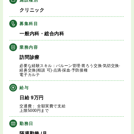
キャリアアドバイザー紹介
クリニック
医師の求人・転職Q&A
募集科目
一般内科・総合内科
知りたい・聞きたい
業務内容
転職成功事例
訪問診療
必要な経験スキル：バルーン管理‧胃ろう交換‧気切交換‧
医師の転職マニュアル
経⿐交換(相談 可)‧点滴‧採⾎‧予防接種
電子カルテ
データで見る医師の平均年収
給与
日給
9
万円
医師に役立つ取材記事
交通費： 全額実費で支給
上限5000円まで
大学医局紹介
勤務日
隔週勤務
/月