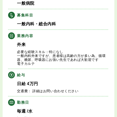
一般病院
キャリアアドバイザー紹介
募集科目
医師の求人・転職Q&A
一般内科・総合内科
知りたい・聞きたい
業務内容
外来
転職成功事例
必要な経験スキル：特になし
一般内科外来ですが、患者様は高齢の方が多い為、循環
器、糖尿、呼吸器にお強い先生であれば大歓迎です
医師の転職マニュアル
電子カルテ
給与
データで見る医師の平均年収
日給
4
万円
医師に役立つ取材記事
交通費： 詳細はお問い合わせください
勤務日
大学医局紹介
毎週
/水