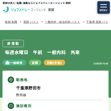
医師の求人・転職・募集ならジョブメドレーエージェント 医師
MENU
医師 転職
医師 バイト
一般内科・総合内科 バイト
千葉県 医師 バイ
求人を探す
常勤の求人
非常勤
定期非常勤の求人
毎週水曜日 午前 一般内科 外来
特集から探す
一般病院
定期
日勤(午前)
JOB587046
エージェントサービス
勤務地
千葉県野田市
エージェントサービスTOP
野田線
サービスの流れ
施設種別