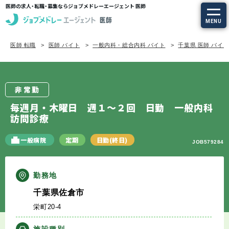
医師の求人・転職・募集ならジョブメドレーエージェント 医師
MENU
医師 転職
医師 バイト
一般内科・総合内科 バイト
千葉県 医師 バイ
求人を探す
常勤の求人
非常勤
定期非常勤の求人
毎週月・木曜日 週１～２回 日勤 一般内科
訪問診療
特集から探す
一般病院
定期
日勤(終日)
JOB579284
エージェントサービス
勤務地
エージェントサービスTOP
千葉県佐倉市
栄町20-4
サービスの流れ
施設種別