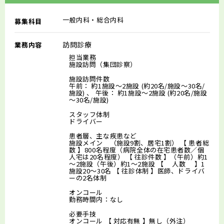
一般内科・総合内科
募集科目
訪問診療
業務内容
担当業務
施設訪問（集団診察）
施設訪問件数
午前： 約1施設～2施設 (約20名/施設～30名/
施設) 、 午後： 約1施設～2施設 (約20名/施設
～30名/施設)
スタッフ体制
ドライバー
患者層、主な疾患など
施設メイン （施設9割、居宅1割） 【 患者総
数 】800名程度（病院全体の在宅患者数／個
人宅は20名程度） 【 往診件数 】（午前）約1
～2施設（午後）約1～2施設 【 人数 】1
施設20～30名 【 往診体制 】医師、ドライバ
ーの2名体制
オンコール
勤務時間内：なし
必要手技
オンコール 【 対応有無 】無し（外注）