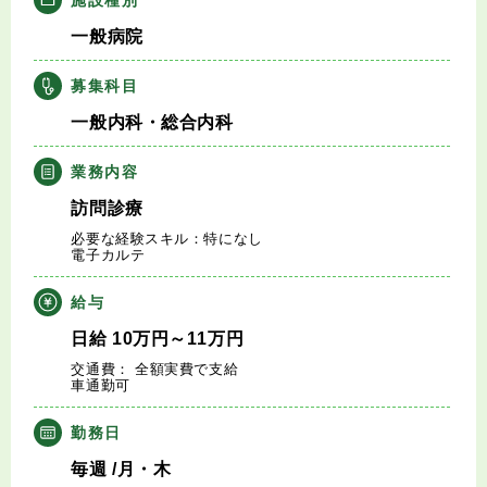
キャリアアドバイザー紹介
一般病院
医師の求人・転職Q&A
募集科目
一般内科・総合内科
知りたい・聞きたい
業務内容
転職成功事例
訪問診療
必要な経験スキル：特になし
医師の転職マニュアル
電子カルテ
給与
データで見る医師の平均年収
日給
10
万円
～11
万円
交通費： 全額実費で支給
医師に役立つ取材記事
車通勤可
大学医局紹介
勤務日
毎週
/月・木