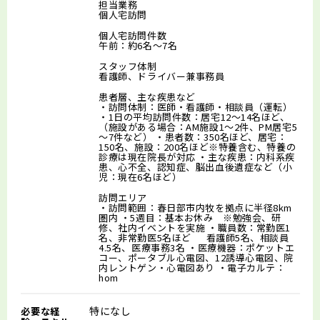
担当業務
個人宅訪問
個人宅訪問件数
午前：約6名～7名
スタッフ体制
看護師、ドライバー兼事務員
患者層、主な疾患など
・訪問体制：医師・看護師・相談員（運転）
・1日の平均訪問件数：居宅12～14名ほど、
（施設がある場合：AM施設1～2件、PM居宅5
～7件など） ・患者数：350名ほど、居宅：
150名、施設：200名ほど※特養含む、特養の
診療は現在院長が対応 ・主な疾患：内科系疾
患、心不全、認知症、脳出血後遺症など（小
児：現在6名ほど）
訪問エリア
・訪問範囲：春日部市内牧を拠点に半径8km
圏内 ・5週目：基本お休み ※勉強会、研
修、社内イベントを実施 ・職員数：常勤医1
名、非常勤医5名ほど 看護師5名、相談員
4.5名、医療事務3名 ・医療機器：ポケットエ
コー、ポータブル心電図、12誘導心電図、院
内レントゲン・心電図あり ・電子カルテ：
hom
特になし
必要な経