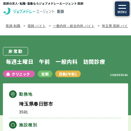
医師の求人・転職・募集ならジョブメドレーエージェント 医師
MENU
医師 転職
医師 バイト
一般内科・総合内科 バイト
埼玉県 医師 バイ
求人を探す
常勤の求人
非常勤
定期非常勤の求人
毎週土曜日 午前 一般内科 訪問診療
特集から探す
クリニック
定期
日勤(午前)
JOB595546
エージェントサービス
勤務地
埼玉県春日部市
エージェントサービスTOP
3591
サービスの流れ
施設種別