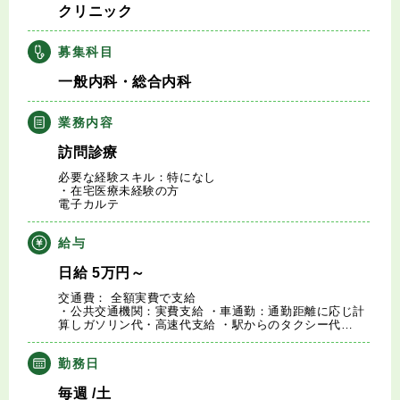
クリニック
キャリアアドバイザー紹介
募集科目
医師の求人・転職Q&A
一般内科・総合内科
知りたい・聞きたい
業務内容
訪問診療
転職成功事例
必要な経験スキル：特になし
・在宅医療未経験の方
電子カルテ
医師の転職マニュアル
給与
データで見る医師の平均年収
日給
5
万円
～
交通費： 全額実費で支給
医師に役立つ取材記事
・公共交通機関：実費支給 ・車通勤：通勤距離に応じ計
算しガソリン代・高速代支給 ・駅からのタクシー代…
大学医局紹介
勤務日
毎週
/土