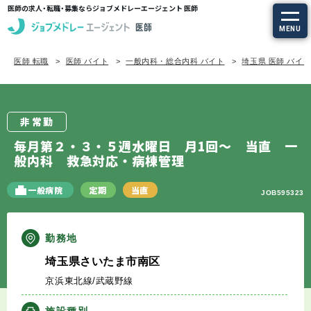
医師の求人・転職・募集ならジョブメドレーエージェント 医師
MENU
医師 転職
医師 バイト
一般内科・総合内科 バイト
埼玉県 医師 バイ
求人を探す
常勤の求人
非常勤
定期非常勤の求人
毎月第２・３・５週水曜日 月1回～ 当直 一
般内科 救急対応・病棟管理
特集から探す
一般病院
定期
当直
JOB595323
エージェントサービス
勤務地
エージェントサービスTOP
埼玉県さいたま市南区
京浜東北線/武蔵野線
サービスの流れ
施設種別