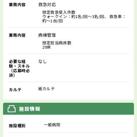
救急対応
業務内容
想定救急受入件数
ウォークイン：約1名/回～3名/回、 救急車：
約～1台/回
病棟管理
業務内容
想定担当病床数
29床
なし
必要な経
験・スキル
（応募時必
須）
紙カルテ
カルテ
施設情報
一般病院
施設種別