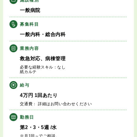
キャリアアドバイザー紹介
一般病院
医師の求人・転職Q&A
募集科目
一般内科・総合内科
知りたい・聞きたい
業務内容
転職成功事例
救急対応、病棟管理
必要な経験スキル：なし
医師の転職マニュアル
紙カルテ
給与
データで見る医師の平均年収
4
万円
1回あたり
交通費： 詳細はお問い合わせください
医師に役立つ取材記事
勤務日
大学医局紹介
第2・3・5週
/水
※月1回～でご相談。