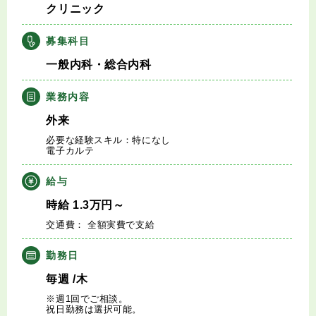
クリニック
キャリアアドバイザー紹介
募集科目
医師の求人・転職Q&A
一般内科・総合内科
知りたい・聞きたい
業務内容
外来
転職成功事例
必要な経験スキル：特になし
電子カルテ
医師の転職マニュアル
給与
データで見る医師の平均年収
時給
1.3
万円
～
交通費： 全額実費で支給
医師に役立つ取材記事
勤務日
大学医局紹介
毎週
/木
※週1回でご相談。
祝日勤務は選択可能。