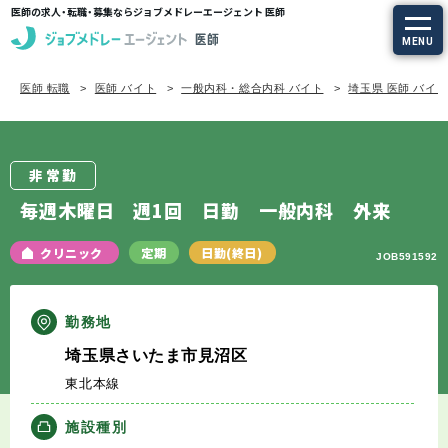
医師の求人・転職・募集ならジョブメドレーエージェント 医師
MENU
医師 転職
医師 バイト
一般内科・総合内科 バイト
埼玉県 医師 バイ
求人を探す
常勤の求人
非常勤
定期非常勤の求人
毎週木曜日 週1回 日勤 一般内科 外来
特集から探す
クリニック
定期
日勤(終日)
JOB591592
エージェントサービス
勤務地
埼玉県さいたま市見沼区
エージェントサービスTOP
東北本線
サービスの流れ
施設種別