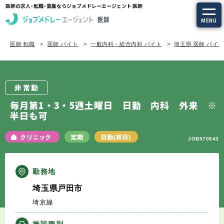
医師の求人・転職・募集ならジョブメドレーエージェント 医師
MENU
医師 転職
医師 バイト
一般内科・総合内科 バイト
埼玉県 医師 バイ
求人を探す
常勤の求人
非常勤
定期非常勤の求人
毎月第1・3・5週土曜日 日勤 内科 外来 ※
半日も可
特集から探す
クリニック
定期
日勤(終日)
JOB570943
エージェントサービス
勤務地
エージェントサービスTOP
埼玉県戸田市
埼京線
サービスの流れ
施設種別