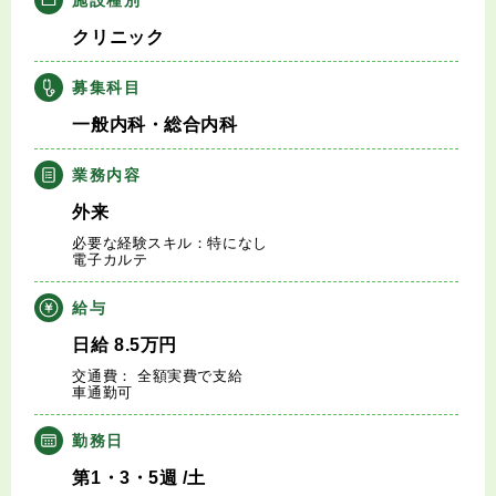
キャリアアドバイザー紹介
クリニック
医師の求人・転職Q&A
募集科目
一般内科・総合内科
知りたい・聞きたい
業務内容
転職成功事例
外来
必要な経験スキル：特になし
医師の転職マニュアル
電子カルテ
給与
データで見る医師の平均年収
日給
8.5
万円
交通費： 全額実費で支給
医師に役立つ取材記事
車通勤可
大学医局紹介
勤務日
第1・3・5週
/土