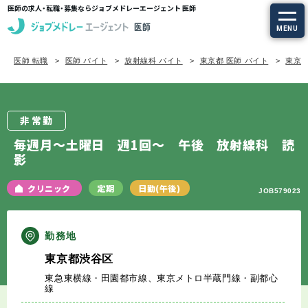
医師の求人・転職・募集ならジョブメドレーエージェント 医師
MENU
医師 転職
医師 バイト
放射線科 バイト
東京都 医師 バイト
東京都
求人を探す
常勤の求人
非常勤
定期非常勤の求人
毎週月～土曜日 週1回～ 午後 放射線科 読
影
特集から探す
クリニック
定期
日勤(午後)
JOB579023
エージェントサービス
勤務地
エージェントサービスTOP
東京都渋谷区
東急東横線・田園都市線、東京メトロ半蔵門線・副都心
サービスの流れ
線