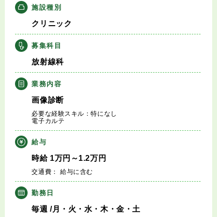
施設種別
キャリアアドバイザー紹介
クリニック
医師の求人・転職Q&A
募集科目
放射線科
知りたい・聞きたい
業務内容
転職成功事例
画像診断
医師の転職マニュアル
必要な経験スキル：特になし
電子カルテ
データで見る医師の平均年収
給与
時給
1
万円
～1.2
万円
医師に役立つ取材記事
交通費： 給与に含む
大学医局紹介
勤務日
毎週
/月・火・水・木・金・土