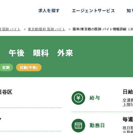
求人を探す
エージェントサービス
知
 医師 バイト
東京都/眼科 医師 バイト
眼科/東京都の医師 バイト情報詳細（JOB
日 午後 眼科 外来
定期
日勤(午後)
日
田谷区
給与
交通
上限
ク
毎
勤務日
祝日
※勤