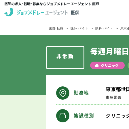
医師の求人・転職・募集ならジョブメドレーエージェント 医師
医師 転職
医師 バイト
眼科 バイト
東京都
毎週月曜
非常勤
クリニック
東京都世
勤務地
東急電鉄
クリニッ
施設種別