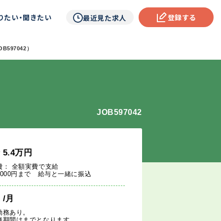
りたい・聞きたい
登録する
最近見た求人
597042）
JOB597042
給
5.4
万円
費： 全額実費で支給
5000円まで 給与と一緒に振込
週
/月
勤務あり。
務期間はまでとなります。