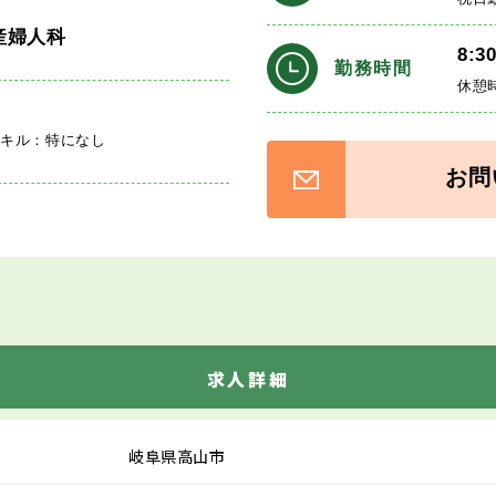
産婦人科
8:3
勤務時間
休憩
スキル：特になし
お問
求人詳細
岐阜県高山市