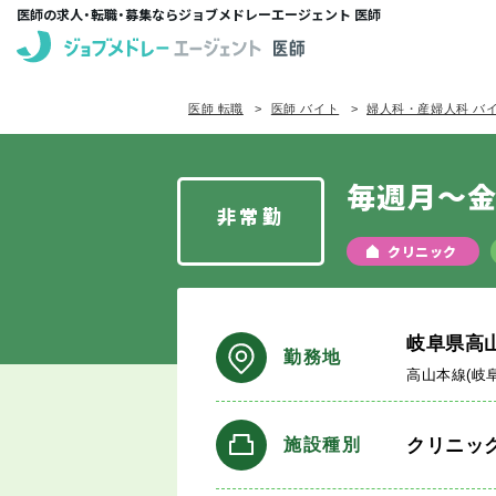
医師の求人・転職・募集ならジョブメドレーエージェント 医師
医師 転職
医師 バイト
婦人科・産婦人科 バ
毎週月～金
非常勤
クリニック
岐阜県高
勤務地
高山本線(岐
クリニッ
施設種別