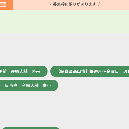
募集枠に限りがあります
午前 産婦人科 外来
【岐阜県高山市】毎週月～金曜日 週
～ 日当直 産婦人科 病…