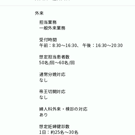
外来
担当業務
一般外来業務
受付時間
午前：8:30～16:30、 午後：16:30～20:30
想定担当患者数
50名/回～60名/回
通常分娩対応
なし
帝王切開対応
なし
婦人科外来・検診の対応
あり
想定妊婦健診数
1日：約25名～30名