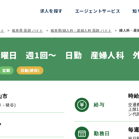
求人を探す
エージェントサービス
知
イト
岐阜県 医師 バイト
岐阜県/婦人科・産婦人科 医師 バイト
婦人科・産婦
曜日 週1回～ 日勤 産婦人科 
定期
日勤(終日)
時
山市
給与
交通
阜－猪谷)
上限1
ン代
ク
毎
勤務日
祝日