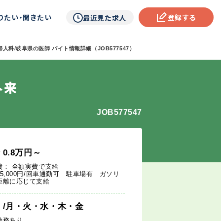
りたい・聞きたい
登録する
最近見た求人
人科/岐阜県の医師 バイト情報詳細（JOB577547）
外来
JOB577547
給
0.8
万円
～
費： 全額実費で支給
5,000円/回車通勤可 駐車場有 ガソリ
距離に応じて支給
週
/月・火・水・木・金
勤務あり。