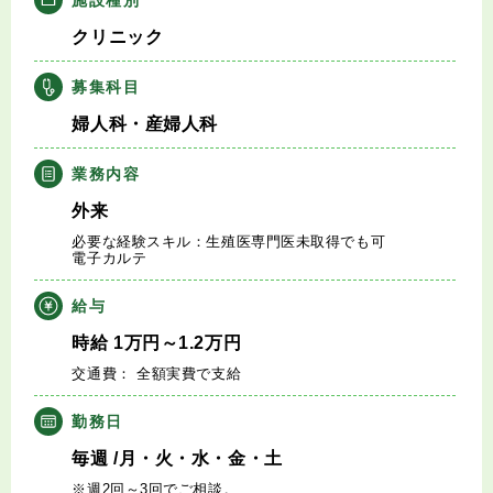
キャリアアドバイザー紹介
クリニック
医師の求人・転職Q&A
募集科目
婦人科・産婦人科
知りたい・聞きたい
業務内容
転職成功事例
外来
必要な経験スキル：生殖医専門医未取得でも可
医師の転職マニュアル
電子カルテ
給与
データで見る医師の平均年収
時給
1
万円
～1.2
万円
交通費： 全額実費で支給
医師に役立つ取材記事
勤務日
大学医局紹介
毎週
/月・火・水・金・土
※週2回～3回でご相談。