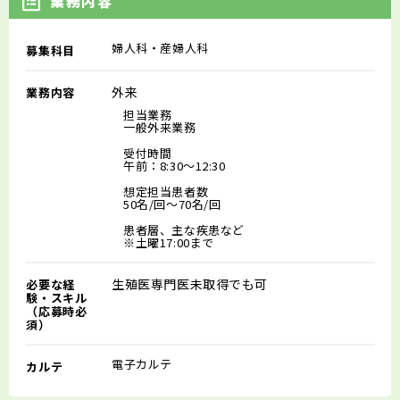
業務内容
婦人科・産婦人科
募集科目
外来
業務内容
担当業務
一般外来業務
受付時間
午前：8:30～12:30
想定担当患者数
50名/回～70名/回
患者層、主な疾患など
※土曜17:00まで
生殖医専門医未取得でも可
必要な経
験・スキル
（応募時必
須）
電子カルテ
カルテ