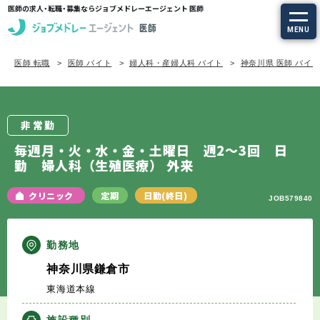
医師の求人・転職・募集ならジョブメドレーエージェント 医師
MENU
医師 転職
医師 バイト
婦人科・産婦人科 バイト
神奈川県 医師 バイ
求人を探す
常勤の求人
非常勤
定期非常勤の求人
毎週月・火・水・金・土曜日 週2～3回 日
勤 婦人科（生殖医療） 外来
特集から探す
クリニック
定期
日勤(終日)
JOB579840
エージェントサービス
勤務地
エージェントサービスTOP
神奈川県鎌倉市
東海道本線
サービスの流れ
施設種別