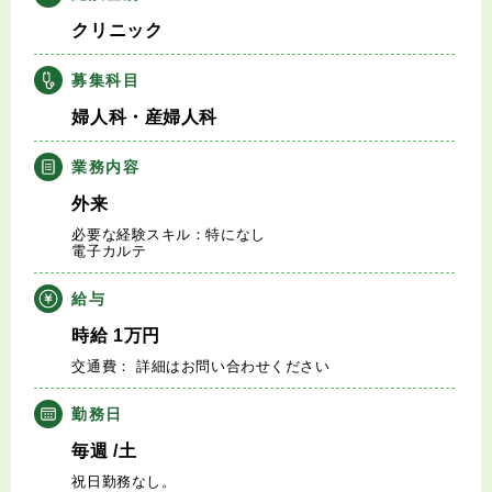
キャリアアドバイザー紹介
クリニック
医師の求人・転職Q&A
募集科目
婦人科・産婦人科
知りたい・聞きたい
業務内容
転職成功事例
外来
必要な経験スキル：特になし
電子カルテ
医師の転職マニュアル
給与
データで見る医師の平均年収
時給
1
万円
交通費： 詳細はお問い合わせください
医師に役立つ取材記事
勤務日
大学医局紹介
毎週
/土
祝日勤務なし。