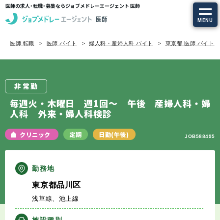
医師の求人・転職・募集ならジョブメドレーエージェント 医師
MENU
医師 転職
医師 バイト
婦人科・産婦人科 バイト
東京都 医師 バイト
求人を探す
常勤の求人
非常勤
定期非常勤の求人
毎週火・木曜日 週1回～ 午後 産婦人科・婦
人科 外来・婦人科検診
特集から探す
クリニック
定期
日勤(午後)
JOB588495
エージェントサービス
勤務地
エージェントサービスTOP
東京都品川区
浅草線、池上線
サービスの流れ
施設種別