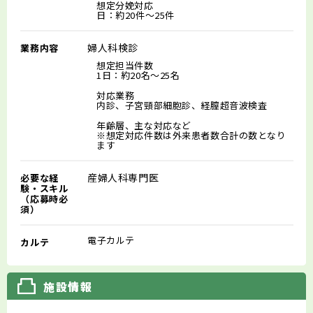
想定分娩対応
日：約20件～25件
婦人科検診
業務内容
想定担当件数
1日：約20名～25名
対応業務
内診、子宮頸部細胞診、経膣超音波検査
年齢層、主な対応など
※想定対応件数は外来患者数合計の数となり
ます
産婦人科専門医
必要な経
験・スキル
（応募時必
須）
電子カルテ
カルテ
施設情報