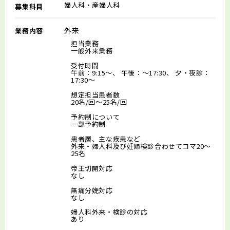
婦人科・産婦人科
募集科目
外来
業務内容
担当業務
一般外来業務
受付時間
午前：9:15～、 午後：～17:30、 夕・夜診：
17:30～
想定担当患者数
20名/回～25名/回
予約制について
一部予約制
患者層、主な疾患など
外来・婦人科及び妊婦検診合わせてコマ20～
25名
帝王切開対応
なし
無痛分娩対応
なし
婦人科外来・検診の対応
あり