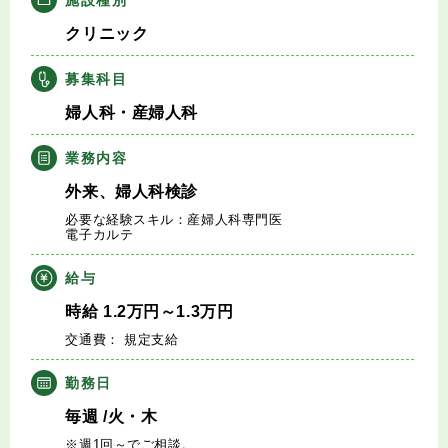
キャリアアドバイザー紹介
クリニック
医師の求人・転職Q&A
募集科目
婦人科・産婦人科
知りたい・聞きたい
業務内容
転職成功事例
外来、婦人科検診
必要な経験スキル：産婦人科専門医
医師の転職マニュアル
電子カルテ
給与
データで見る医師の平均年収
時給
1.2
万円
～1.3
万円
交通費： 規定支給
医師に役立つ取材記事
勤務日
大学医局紹介
毎週
/火・木
※週1回～でご相談。