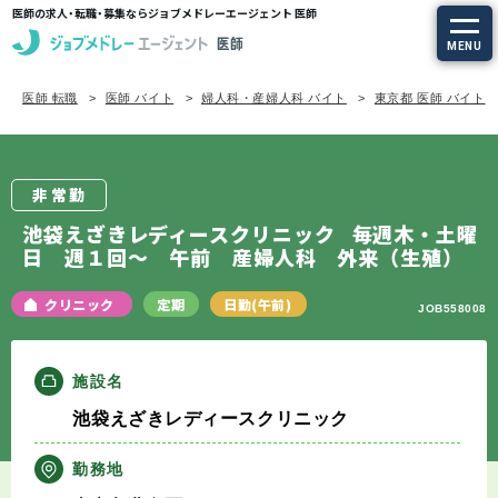
医師の求人・転職・募集ならジョブメドレーエージェント 医師
MENU
医師 転職
医師 バイト
婦人科・産婦人科 バイト
東京都 医師 バイト
求人を探す
常勤の求人
非常勤
定期非常勤の求人
池袋えざきレディースクリニック
毎週木・土曜
日 週１回～ 午前 産婦人科 外来（生殖）
特集から探す
クリニック
定期
日勤(午前)
JOB558008
エージェントサービス
施設名
エージェントサービスTOP
池袋えざきレディースクリニック
サービスの流れ
勤務地