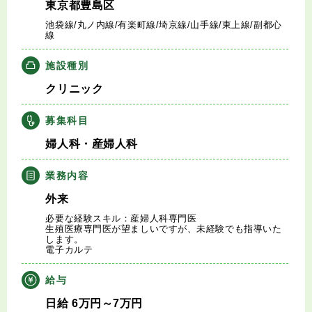
東京都豊島区
キャリアアドバイザー紹介
池袋線/丸ノ内線/有楽町線/埼京線/山手線/東上線/副都心
線
医師の求人・転職Q&A
施設種別
クリニック
知りたい・聞きたい
募集科目
転職成功事例
婦人科・産婦人科
医師の転職マニュアル
業務内容
外来
データで見る医師の平均年収
必要な経験スキル：産婦人科専門医
生殖医療専門医が望ましいですが、未経験でも指導いた
医師に役立つ取材記事
します。
電子カルテ
大学医局紹介
給与
日給
6
万円
～7
万円