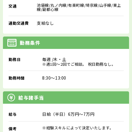
池袋線/丸ノ内線/有楽町線/埼京線/山手線/東上
交通
線/副都心線
支給なし
通勤交通費
勤務条件
毎週
/木・土
勤務日
※週1回～2回でご相談。 祝日勤務なし。
8:30～13:00
勤務時間
給与諸手当
日給（半日）6万円～7万円
給与
※経験スキルによって決定いたします。
備考