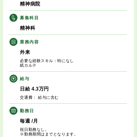
精神病院
キャリアアドバイザー紹介
募集科目
医師の求人・転職Q&A
精神科
知りたい・聞きたい
業務内容
外来
転職成功事例
必要な経験スキル：特になし
紙カルテ
医師の転職マニュアル
給与
データで見る医師の平均年収
日給
4.3
万円
交通費： 給与に含む
医師に役立つ取材記事
勤務日
大学医局紹介
毎週
/月
祝日勤務なし。
※勤務期間はまでとなります。