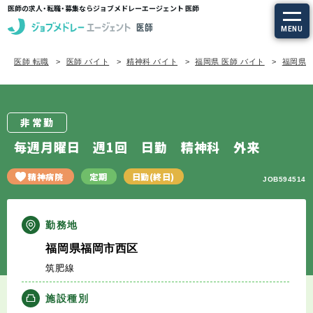
医師の求人・転職・募集ならジョブメドレーエージェント 医師
MENU
医師 転職
医師 バイト
精神科 バイト
福岡県 医師 バイト
福岡県/
求人を探す
常勤の求人
非常勤
定期非常勤の求人
毎週月曜日 週1回 日勤 精神科 外来
特集から探す
精神病院
定期
日勤(終日)
JOB594514
エージェントサービス
勤務地
福岡県福岡市西区
エージェントサービスTOP
筑肥線
サービスの流れ
施設種別