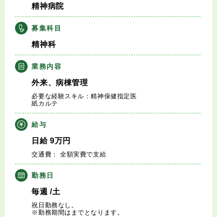
精神病院
キャリアアドバイザー紹介
募集科目
医師の求人・転職Q&A
精神科
知りたい・聞きたい
業務内容
外来、病棟管理
転職成功事例
必要な経験スキル：精神保健指定医
紙カルテ
医師の転職マニュアル
給与
データで見る医師の平均年収
日給
9
万円
交通費： 全額実費で支給
医師に役立つ取材記事
勤務日
大学医局紹介
毎週
/土
祝日勤務なし。
※勤務期間はまでとなります。