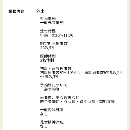
外来
業務内容
担当業務
一般外来業務
受付時間
午前：9:30～11:30
想定担当患者数
20名/回
医師体制
2名体制
初診・再診患者数
初診患者数約～1名/回、 再診患者数約15名/回
～25名/回
予約制について
一部予約制
患者層、主な疾患など
統合失調症・うつ病・躁うつ病・認知症等
一般内科外来
なし
児童精神対応
なし