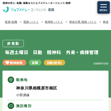
医師の求人・転職・募集ならジョブメドレーエージェント 医師
MENU
医師 転職
医師 バイト
精神科 バイト
神奈川県 医師 バイト
神奈川
求人を探す
常勤の求人
非常勤
定期非常勤の求人
毎週土曜日 日勤 精神科 外来・病棟管理
特集から探す
精神病院
定期
日勤(終日)
JOB597253
エージェントサービス
勤務地
神奈川県相模原市南区
エージェントサービスTOP
小田原線
サービスの流れ
施設種別