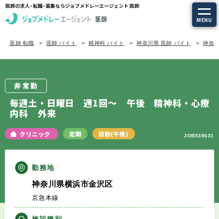
医師の求人・転職・募集ならジョブメドレーエージェント 医師
MENU
医師 転職
医師 バイト
精神科 バイト
神奈川県 医師 バイト
神奈川
求人を探す
常勤の求人
非常勤
定期非常勤の求人
毎週土・日曜日 週1回～ 午後 精神科・心療
内科 外来
特集から探す
クリニック
定期
日勤(午後)
JOB539631
エージェントサービス
勤務地
エージェントサービスTOP
神奈川県横浜市金沢区
京急本線
サービスの流れ
施設種別