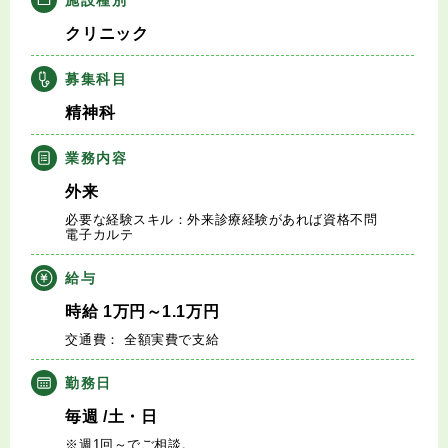
キャリアアドバイザー紹介
クリニック
医師の求人・転職Q&A
募集科目
精神科
知りたい・聞きたい
業務内容
転職成功事例
外来
必要な経験スキル：外来診療経験があれば資格不問
医師の転職マニュアル
電子カルテ
給与
データで見る医師の平均年収
時給
1
万円
～1.1
万円
交通費： 全額実費で支給
医師に役立つ取材記事
勤務日
大学医局紹介
毎週
/土・日
※週1回～でご相談。