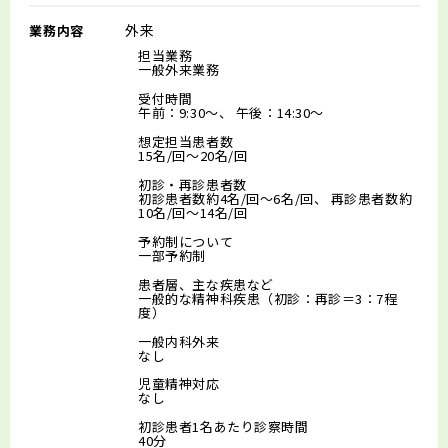
外来
業務内容
担当業務
一般外来業務
受付時間
午前：9:30～、 午後：14:30～
想定担当患者数
15名/回～20名/回
初診・再診患者数
初診患者数約4名/回～6名/回、 再診患者数約
10名/回～14名/回
予約制について
一部予約制
患者層、主な疾患など
一般的な精神科疾患（初診：再診＝3：7程
度）
一般内科外来
なし
児童精神対応
なし
初診患者1名あたり診察時間
40分