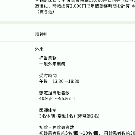
＊指定医あり＊ ★実質時給13,000円と同等（賞与
過後に、時給換算2,000円で年間勤務時間を計算 ＊
（賞与込）
精神科
外来
担当業務
一般外来業務
受付時間
午後：13:30～18:30
想定担当患者数
40名/回～55名/回
医師体制
3名体制 (常勤1名) (非常勤2名)
初診・再診患者数
初診患者数約5名/回～10名/回、 再診患者数約30