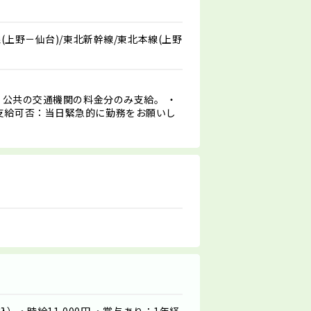
(上野－仙台)/東北新幹線/東北本線(上野
は、公共の交通機関の料金分のみ支給。 ・
支給可否：当日緊急的に勤務をお願いし