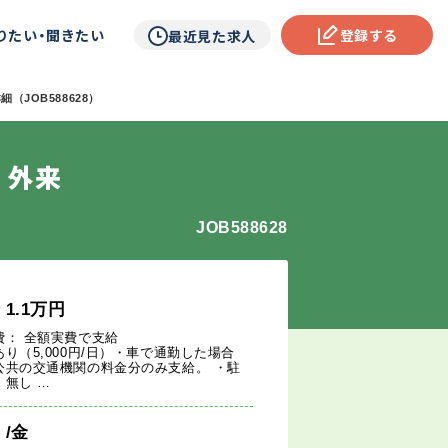
りたい・聞きたい
登録する
最近見た求人
（JOB588628）
 外来
JOB588628
給
1.1
万円
費： 全額実費で支給
あり（5,000円/日）・車で通勤した場合
公共の交通機関の料金分のみ支給。 ・駐
：無し …
週
/金