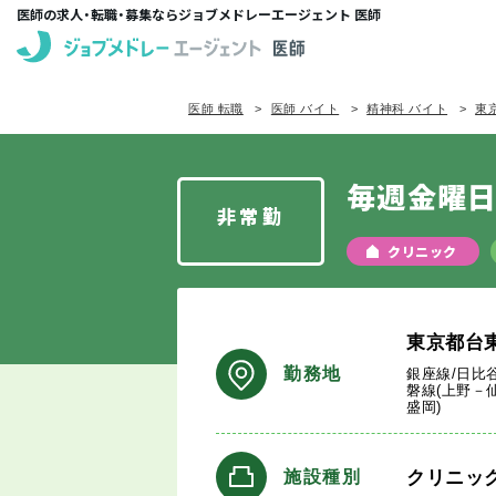
医師の求人・転職・募集ならジョブメドレーエージェント 医師
医師 転職
医師 バイト
精神科 バイト
東
毎週金曜日
非常勤
クリニック
東京都台
勤務地
銀座線/日比
磐線(上野－
盛岡)
クリニッ
施設種別