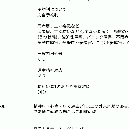
予約制について
完全予約制
患者層、主な疾患など
患者層、主な疾患など:◇主な患者層； - 軽度
(うつ状態)、強迫性障害、パニック障害、不眠
多動性障害、全般性不安障害、 社会不安障害、強迫
一般内科外来
なし
児童精神対応
あり
初診患者1名あたり診察時間
30分
キル
精神科・心療内科で過去3年以上の外来経験のある
で常勤ご勤務の場合はご相談可能
電子カルテ、オーダリング