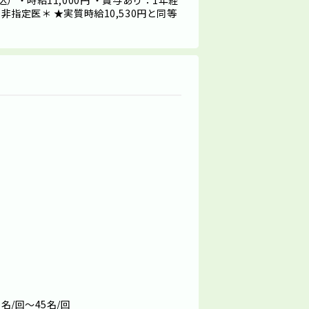
込）・時給11,000円 ・賞与あり：1年経
非指定医＊ ★実質時給10,530円と同等
名/回～45名/回