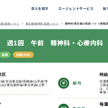
求人を探す
エージェントサービス
知
京都 医師 バイト
東京都/精神科 医師 バイト
精神科/東京都の医師 バイト情報詳細
 週1回 午前 精神科・心療内科
定期
日勤(午前)
東区
時
谷線/京浜東北線/高崎線/山手線/常
交通
給与
仙台)/東北新幹線/東北本線(上野－
上限
は、
車場
ク
毎