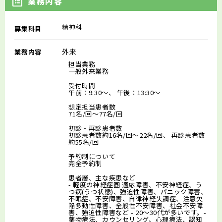
業務内容
精神科
募集科目
外来
業務内容
担当業務
一般外来業務
受付時間
午前：9:30～、 午後：13:30～
想定担当患者数
71名/回～77名/回
初診・再診患者数
初診患者数約16名/回～22名/回、 再診患者数
約55名/回
予約制について
完全予約制
患者層、主な疾患など
- 軽度の神経症圏 適応障害、不安神経症、う
つ病(うつ状態)、強迫性障害、パニック障害、
不眠症、不安障害、自律神経失調症、注意欠
陥多動性障害、全般性不安障害、社会不安障
害、強迫性障害など - 20～30代が多いです。-
薬物療法、カウンセリング、心理療法、認知