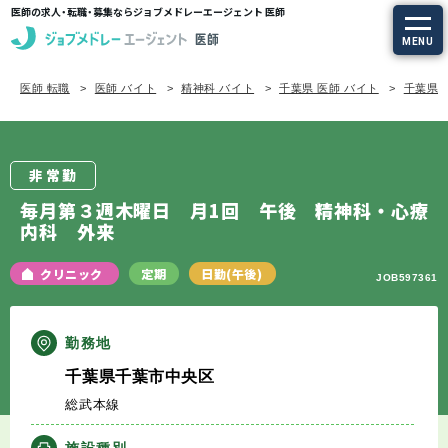
医師の求人・転職・募集ならジョブメドレーエージェント 医師
MENU
医師 転職
医師 バイト
精神科 バイト
千葉県 医師 バイト
千葉県/
求人を探す
常勤の求人
非常勤
定期非常勤の求人
毎月第３週木曜日 月1回 午後 精神科・心療
内科 外来
特集から探す
クリニック
定期
日勤(午後)
JOB597361
エージェントサービス
勤務地
エージェントサービスTOP
千葉県千葉市中央区
総武本線
サービスの流れ
施設種別