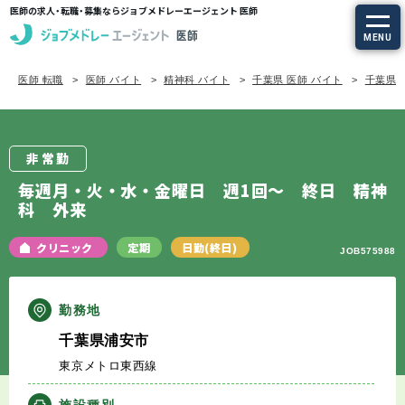
医師の求人・転職・募集ならジョブメドレーエージェント 医師
MENU
医師 転職
医師 バイト
精神科 バイト
千葉県 医師 バイト
千葉県/
求人を探す
常勤の求人
非常勤
定期非常勤の求人
毎週月・火・水・金曜日 週1回～ 終日 精神
科 外来
特集から探す
クリニック
定期
日勤(終日)
JOB575988
エージェントサービス
勤務地
エージェントサービスTOP
千葉県浦安市
東京メトロ東西線
サービスの流れ
施設種別