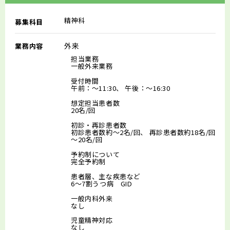
精神科
募集科目
外来
業務内容
担当業務
一般外来業務
受付時間
午前：～11:30、 午後：～16:30
想定担当患者数
20名/回
初診・再診患者数
初診患者数約～2名/回、 再診患者数約18名/回
～20名/回
予約制について
完全予約制
患者層、主な疾患など
6～7割うつ病 GID
一般内科外来
なし
児童精神対応
なし