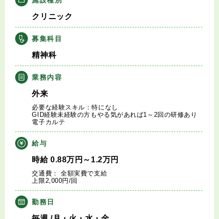
キャリアアドバイザー紹介
クリニック
医師の求人・転職Q&A
募集科目
精神科
知りたい・聞きたい
業務内容
転職成功事例
外来
必要な経験スキル：特になし
医師の転職マニュアル
GID経験未経験の方もやる気があれば1～2回の研修あり
電子カルテ
データで見る医師の平均年収
給与
時給
0.88
万円
～1.2
万円
医師に役立つ取材記事
交通費： 全額実費で支給
上限2,000円/回
大学医局紹介
勤務日
毎週
/月・火・水・金