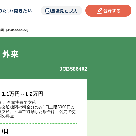
りたい・聞きたい
登録する
最近見た求人
（JOB586402）
 外来
JOB586402
給
1.1
万円
～1.2
万円
費： 全額実費で支給
共交通機関の料金分のみ1日上限5000円ま
費支給。・車で通勤した場合は、公共の交
関の料金…
週
/日