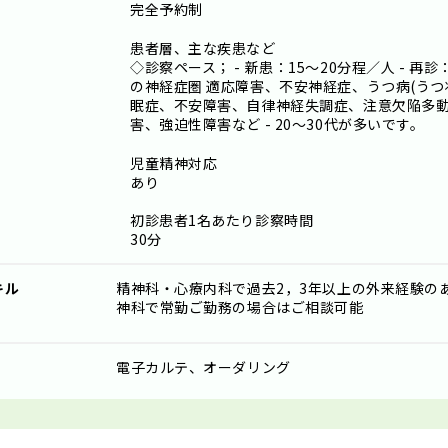
完全予約制
患者層、主な疾患など
◇診察ペース； - 新患：15～20分程／人 - 再診
の神経症圏 適応障害、不安神経症、うつ病(う
眠症、不安障害、自律神経失調症、注意欠陥多動
害、強迫性障害など - 20～30代が多いです。
児童精神対応
あり
初診患者1名あたり診察時間
30分
キル
精神科・心療内科で過去2，3年以上の外来経験の
神科で常勤ご勤務の場合はご相談可能
電子カルテ、オーダリング