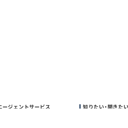
エージェントサービス
知りたい・聞きた
エージェントサービスTOP
転職成功事例
サービスの流れ
医師の転職マニュア