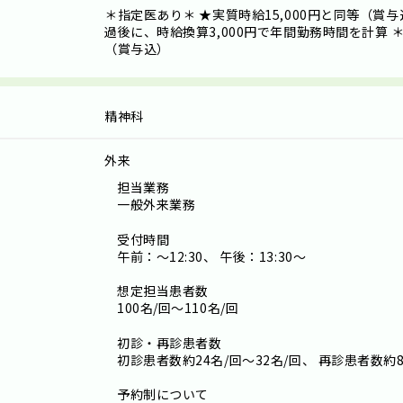
＊指定医あり＊ ★実質時給15,000円と同等（賞与
過後に、時給換算3,000円で年間勤務時間を計算 ＊
（賞与込）
精神科
外来
担当業務
一般外来業務
受付時間
午前：～12:30、 午後：13:30～
想定担当患者数
100名/回～110名/回
初診・再診患者数
初診患者数約24名/回～32名/回、 再診患者数約8
予約制について