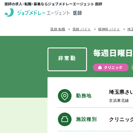
医師の求人・転職・募集ならジョブメドレーエージェント 医師
医師 転職
医師 バイト
精神科 バイト
埼
毎週日曜日
非常勤
クリニック
埼玉県さ
勤務地
京浜東北線
クリニッ
施設種別