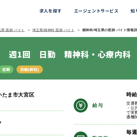
求人を探す
エージェントサービス
知
玉県 医師 バイト
埼玉県/精神科 医師 バイト
精神科/埼玉県の医師 バイト情報詳細
 週1回 日勤 精神科・心療内科
定期
日勤(終日)
時
いたま市大宮区
交通
給与
・公
で実
通機
ク
毎