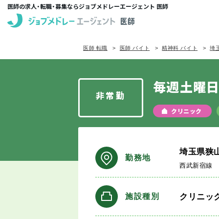
医師の求人・転職・募集ならジョブメドレーエージェント 医師
医師 転職
医師 バイト
精神科 バイト
埼
毎週土曜日
非常勤
クリニック
埼玉県狭
勤務地
西武新宿線
クリニッ
施設種別