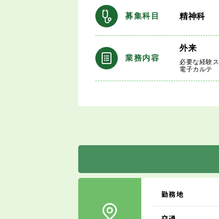
精神科
募集科目
外来
業務内容
必要な経験
電子カルテ
勤務地
交通