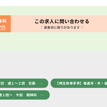
この求人に問い合わせる
無料
募集枠に限りがあります
曜日 週１～２回 日勤 …
【埼玉県幸手市】毎週月・木・金
週１回～ 午前 精神科 …