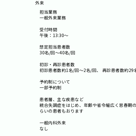
外来
担当業務
一般外来業務
受付時間
午後：13:30～
想定担当患者数
30名/回～40名/回
初診・再診患者数
初診患者数約1名/回～2名/回、 再診患者数約29名
予約制について
一部予約制
患者層、主な疾患など
統合失調症をはじめ、年齢や省令幅広く思春期の
らいの患者もおります
一般内科外来
なし