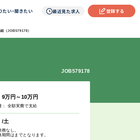
りたい・聞きたい
登録する
最近見た求人
（JOB579178）
JOB579178
給
9
万円
～10
万円
費： 全額実費で支給
週
/土
勤務なし。
務期間はまでとなります。