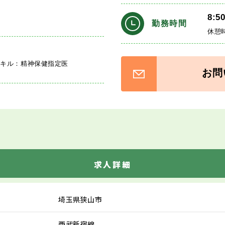
8:5
勤務時間
休憩
スキル：精神保健指定医
お問
求人詳細
埼玉県狭山市
西武新宿線