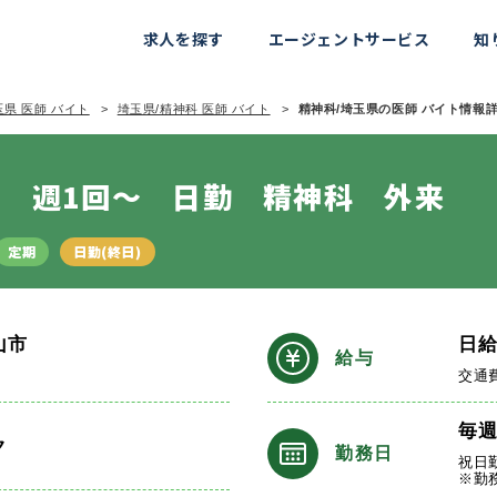
求人を探す
エージェントサービス
知
玉県 医師 バイト
埼玉県/精神科 医師 バイト
精神科/埼玉県の医師 バイト情報詳細
 週1回～ 日勤 精神科 外来
定期
日勤(終日)
山市
日
給与
交通
毎
ク
勤務日
祝日
※勤