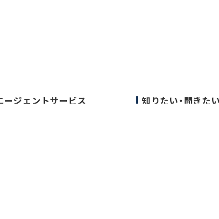
エージェントサービス
知りたい・聞きた
エージェントサービスTOP
転職成功事例
サービスの流れ
医師の転職マニュア
キャリアアドバイザー紹介
データで見る医師の
医師の求人・転職Q&A
医師に役立つ取材記
大学医局紹介