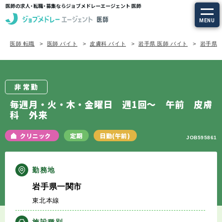
医師の求人・転職・募集ならジョブメドレーエージェント 医師
MENU
医師 転職
医師 バイト
皮膚科 バイト
岩手県 医師 バイト
岩手県/
求人を探す
常勤の求人
非常勤
定期非常勤の求人
毎週月・火・木・金曜日 週1回～ 午前 皮膚
科 外来
特集から探す
クリニック
定期
日勤(午前)
JOB595861
エージェントサービス
勤務地
エージェントサービスTOP
岩手県一関市
東北本線
サービスの流れ
施設種別