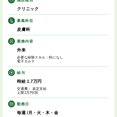
キャリアアドバイザー紹介
クリニック
医師の求人・転職Q&A
募集科目
皮膚科
知りたい・聞きたい
業務内容
転職成功事例
外来
必要な経験スキル：特になし
医師の転職マニュアル
電子カルテ
給与
データで見る医師の平均年収
時給
1.7
万円
交通費： 規定支給
医師に役立つ取材記事
上限1万円/回
大学医局紹介
勤務日
毎週
/月・火・木・金