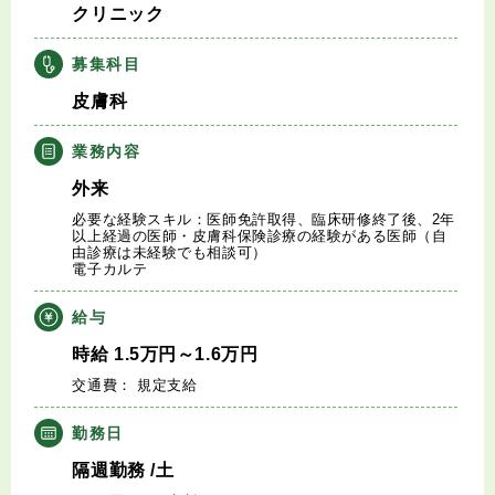
クリニック
キャリアアドバイザー紹介
募集科目
医師の求人・転職Q&A
皮膚科
知りたい・聞きたい
業務内容
外来
転職成功事例
必要な経験スキル：医師免許取得、臨床研修終了後、2年
以上経過の医師・皮膚科保険診療の経験がある医師（自
由診療は未経験でも相談可）
医師の転職マニュアル
電子カルテ
給与
データで見る医師の平均年収
時給
1.5
万円
～1.6
万円
医師に役立つ取材記事
交通費： 規定支給
勤務日
大学医局紹介
隔週勤務
/土