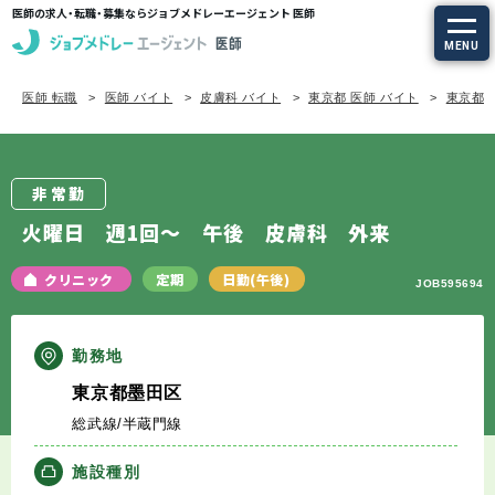
医師の求人・転職・募集ならジョブメドレーエージェント 医師
MENU
医師 転職
医師 バイト
皮膚科 バイト
東京都 医師 バイト
東京都/
求人を探す
常勤の求人
非常勤
定期非常勤の求人
火曜日 週1回～ 午後 皮膚科 外来
特集から探す
クリニック
定期
日勤(午後)
JOB595694
エージェントサービス
勤務地
東京都墨田区
エージェントサービスTOP
総武線/半蔵門線
サービスの流れ
施設種別