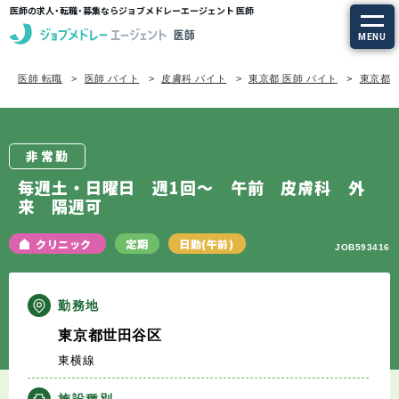
医師の求人・転職・募集ならジョブメドレーエージェント 医師
MENU
医師 転職
医師 バイト
皮膚科 バイト
東京都 医師 バイト
東京都/
求人を探す
常勤の求人
非常勤
定期非常勤の求人
毎週土・日曜日 週1回～ 午前 皮膚科 外
来 隔週可
特集から探す
クリニック
定期
日勤(午前)
JOB593416
エージェントサービス
勤務地
エージェントサービスTOP
東京都世田谷区
東横線
サービスの流れ
施設種別