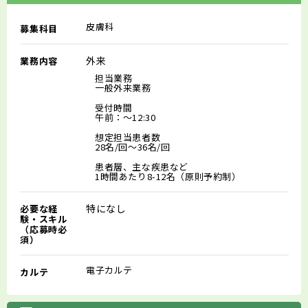
皮膚科
募集科目
外来
業務内容
担当業務
一般外来業務
受付時間
午前：～12:30
想定担当患者数
28名/回～36名/回
患者層、主な疾患など
1時間あたり8-12名（原則予約制）
特になし
必要な経
験・スキル
（応募時必
須）
電子カルテ
カルテ