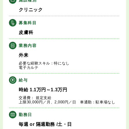
キャリアアドバイザー紹介
クリニック
医師の求人・転職Q&A
募集科目
皮膚科
知りたい・聞きたい
業務内容
転職成功事例
外来
必要な経験スキル：特になし
医師の転職マニュアル
電子カルテ
給与
データで見る医師の平均年収
時給
1.1
万円
～1.3
万円
交通費： 規定支給
医師に役立つ取材記事
上限30,000円／月、2,000円／日 車通勤：駐車場なし
大学医局紹介
勤務日
毎週
or
隔週勤務
/土・日