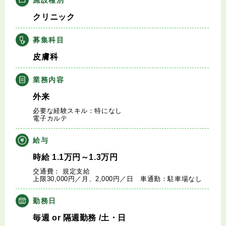
キャリアアドバイザー紹介
クリニック
医師の求人・転職Q&A
募集科目
皮膚科
知りたい・聞きたい
業務内容
転職成功事例
外来
必要な経験スキル：特になし
医師の転職マニュアル
電子カルテ
給与
データで見る医師の平均年収
時給
1.1
万円
～1.3
万円
交通費： 規定支給
医師に役立つ取材記事
上限30,000円／月、2,000円／日 車通勤：駐車場なし
大学医局紹介
勤務日
毎週
or
隔週勤務
/土・日