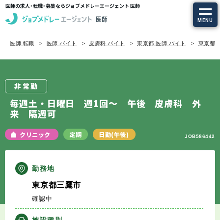
医師の求人・転職・募集ならジョブメドレーエージェント 医師
MENU
医師 転職
医師 バイト
皮膚科 バイト
東京都 医師 バイト
東京都/
求人を探す
常勤の求人
非常勤
定期非常勤の求人
毎週土・日曜日 週1回～ 午後 皮膚科 外
来 隔週可
特集から探す
クリニック
定期
日勤(午後)
JOB586442
エージェントサービス
勤務地
エージェントサービスTOP
東京都三鷹市
確認中
サービスの流れ
施設種別