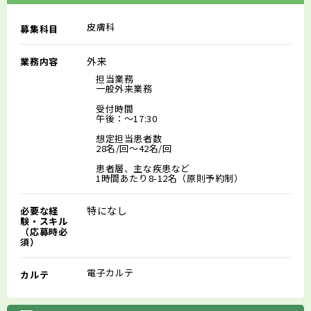
皮膚科
募集科目
外来
業務内容
担当業務
一般外来業務
受付時間
午後：～17:30
想定担当患者数
28名/回～42名/回
患者層、主な疾患など
1時間あたり8-12名（原則予約制）
特になし
必要な経
験・スキル
（応募時必
須）
電子カルテ
カルテ