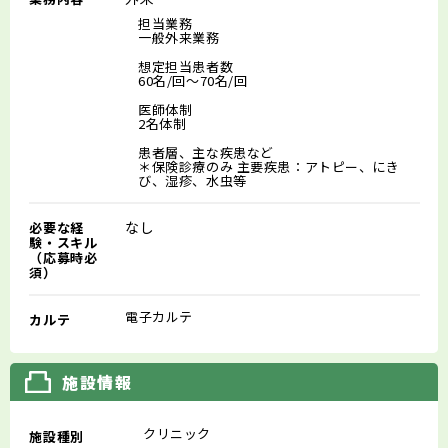
担当業務
一般外来業務
想定担当患者数
60名/回～70名/回
医師体制
2名体制
患者層、主な疾患など
＊保険診療のみ 主要疾患：アトピー、にき
び、湿疹、水虫等
なし
必要な経
験・スキル
（応募時必
須）
電子カルテ
カルテ
施設情報
クリニック
施設種別