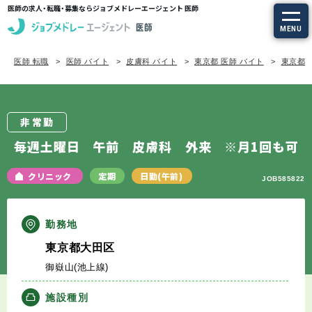
医師の求人・転職・募集ならジョブメドレーエージェント 医師
MENU
医師 転職
医師 バイト
皮膚科 バイト
東京都 医師 バイト
東京都/
求人を探す
常勤の求人
非常勤
定期非常勤の求人
毎週土曜日 午前 皮膚科 外来 ※月1回も可
特集から探す
クリニック
定期
日勤(午前)
JOB585822
エージェントサービス
勤務地
東京都大田区
エージェントサービスTOP
御嶽山(池上線)
サービスの流れ
施設種別