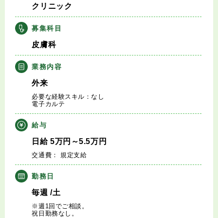
クリニック
キャリアアドバイザー紹介
募集科目
医師の求人・転職Q&A
皮膚科
知りたい・聞きたい
業務内容
外来
転職成功事例
必要な経験スキル：なし
電子カルテ
医師の転職マニュアル
給与
データで見る医師の平均年収
日給
5
万円
～5.5
万円
交通費： 規定支給
医師に役立つ取材記事
勤務日
大学医局紹介
毎週
/土
※週1回でご相談。
祝日勤務なし。