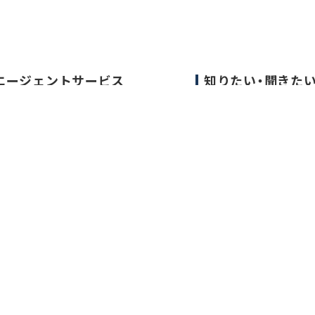
エージェントサービス
知りたい・聞きた
エージェントサービスTOP
転職成功事例
サービスの流れ
医師の転職マニュア
キャリアアドバイザー紹介
データで見る医師の
医師の求人・転職Q&A
医師に役立つ取材記
大学医局紹介
要
お問い合わせ
サイト利用規約
転職支援サービス利用