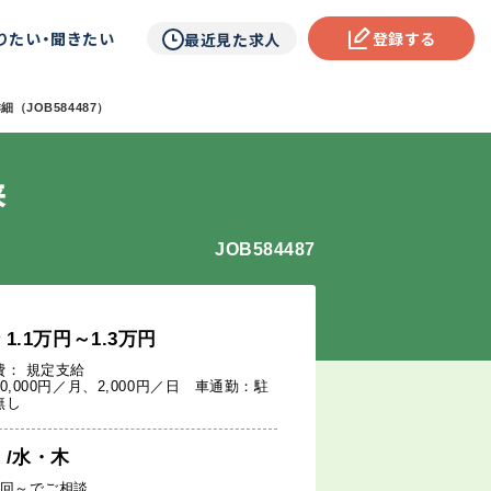
りたい・聞きたい
登録する
最近見た求人
（JOB584487）
来
JOB584487
給
1.1
万円
～1.3
万円
費： 規定支給
0,000円／月、2,000円／日 車通勤：駐
無し
週
/水・木
1回～でご相談。