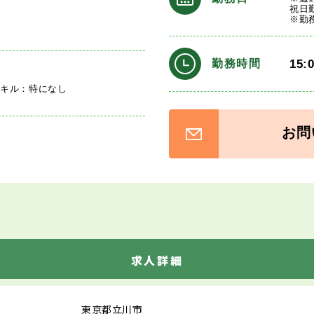
祝日
※勤
15:
勤務時間
スキル：特になし
お問
求人詳細
東京都立川市