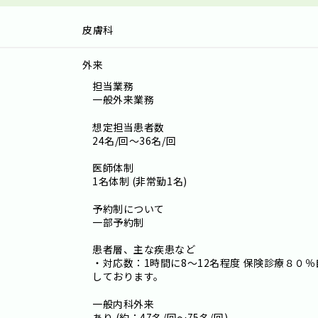
皮膚科
外来
担当業務
一般外来業務
想定担当患者数
24名/回～36名/回
医師体制
1名体制 (非常勤1名)
予約制について
一部予約制
患者層、主な疾患など
・対応数：1時間に8～12名程度 保険診療８０％
しております。
一般内科外来
あり (約：47名/回～75名/回)