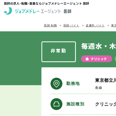
医師の求人・転職・募集ならジョブメドレーエージェント 医師
医師 転職
医師 バイト
皮膚科 バイト
東
毎週水・木
非常勤
クリニック
東京都立
勤務地
各線
クリニッ
施設種別