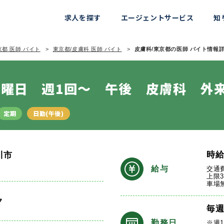
求人を探す
エージェントサービス
知
京都 医師 バイト
東京都/皮膚科 医師 バイト
皮膚科/東京都の医師 バイト情報詳細
曜日 週1回～ 午後 皮膚科 外
定期
日勤(午後)
時
川市
給与
交通
上限3
車場
ク
毎
勤務日
※週