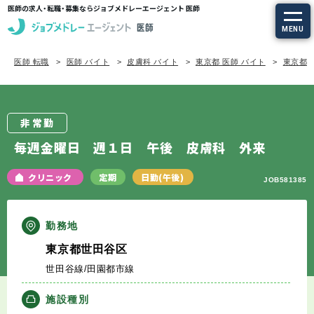
医師の求人・転職・募集ならジョブメドレーエージェント 医師
MENU
医師 転職
医師 バイト
皮膚科 バイト
東京都 医師 バイト
東京都/
求人を探す
常勤の求人
非常勤
定期非常勤の求人
毎週金曜日 週１日 午後 皮膚科 外来
特集から探す
クリニック
定期
日勤(午後)
JOB581385
エージェントサービス
勤務地
東京都世田谷区
エージェントサービスTOP
世田谷線/田園都市線
サービスの流れ
施設種別