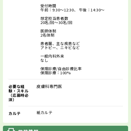
受付時間
午前：9:30～12:30、 午後：14:30～
想定担当患者数
20名/回～30名/回
医師体制
2名体制
患者層、主な疾患など
アトピー、ニキビなど
一般内科外来
なし
保険診療/自由診療比率
保険診療：100%
皮膚科専門医
必要な経
験・スキル
（応募時必
須）
紙カルテ
カルテ