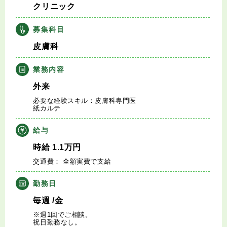
クリニック
キャリアアドバイザー紹介
募集科目
医師の求人・転職Q&A
皮膚科
知りたい・聞きたい
業務内容
外来
転職成功事例
必要な経験スキル：皮膚科専門医
紙カルテ
医師の転職マニュアル
給与
データで見る医師の平均年収
時給
1.1
万円
交通費： 全額実費で支給
医師に役立つ取材記事
勤務日
大学医局紹介
毎週
/金
※週1回でご相談。
祝日勤務なし。