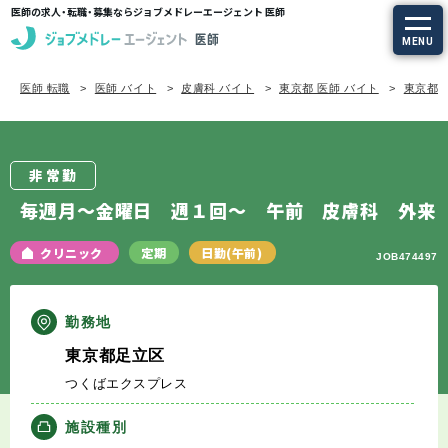
医師の求人・転職・募集ならジョブメドレーエージェント 医師
MENU
医師 転職
医師 バイト
皮膚科 バイト
東京都 医師 バイト
東京都/
求人を探す
常勤の求人
非常勤
定期非常勤の求人
毎週月～金曜日 週１回～ 午前 皮膚科 外来
特集から探す
クリニック
定期
日勤(午前)
JOB474497
エージェントサービス
勤務地
東京都足立区
エージェントサービスTOP
つくばエクスプレス
サービスの流れ
施設種別