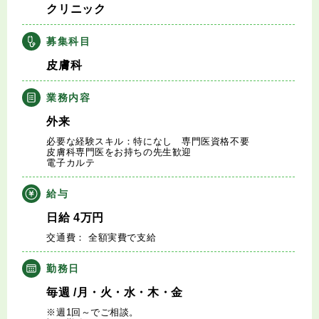
クリニック
キャリアアドバイザー紹介
募集科目
医師の求人・転職Q&A
皮膚科
知りたい・聞きたい
業務内容
外来
転職成功事例
必要な経験スキル：特になし 専門医資格不要
皮膚科専門医をお持ちの先生歓迎
電子カルテ
医師の転職マニュアル
給与
データで見る医師の平均年収
日給
4
万円
交通費： 全額実費で支給
医師に役立つ取材記事
勤務日
大学医局紹介
毎週
/月・火・水・木・金
※週1回～でご相談。