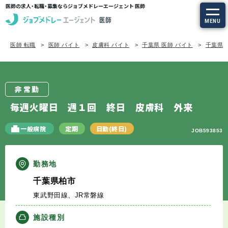
医師の求人・転職・募集ならジョブメドレーエージェント 医師
MENU
医師 転職
医師 バイト
皮膚科 バイト
千葉県 医師 バイト
千葉県/
求人を探す
常勤の求人
非常勤
定期非常勤の求人
毎週火曜日 週１回 終日 皮膚科 外来
特集から探す
一般病院
定期
日勤(終日)
JOB593853
エージェントサービス
勤務地
千葉県柏市
エージェントサービスTOP
東武野田線、JR常磐線
サービスの流れ
施設種別