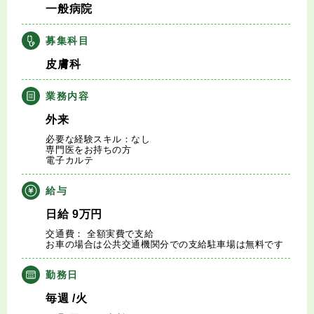
一般病院
キャリアアドバイザー紹介
募集科目
医師の求人・転職Q&A
皮膚科
知りたい・聞きたい
業務内容
外来
転職成功事例
必要な経験スキル：なし
専門医をお持ちの方
電子カルテ
医師の転職マニュアル
給与
データで見る医師の平均年収
日給
9
万円
交通費： 全額実費で支給
医師に役立つ取材記事
お車の場合は公共交通機関分での支給駐車場は無料です
勤務日
大学医局紹介
毎週
/火