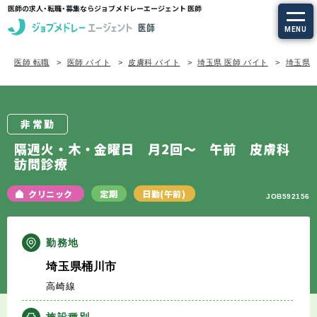
医師の求人・転職・募集ならジョブメドレーエージェント 医師
MENU
医師 転職
医師 バイト
皮膚科 バイト
埼玉県 医師 バイト
埼玉県/
求人を探す
常勤の求人
非常勤
定期非常勤の求人
隔週火・木・金曜日 月2回～ 午前 皮膚科
訪問診療
特集から探す
クリニック
定期
日勤(午前)
JOB592156
エージェントサービス
勤務地
エージェントサービスTOP
埼玉県桶川市
高崎線
サービスの流れ
施設種別