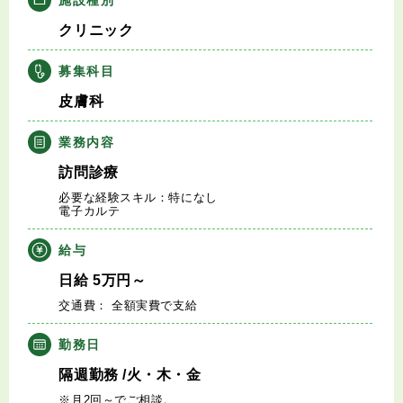
キャリアアドバイザー紹介
クリニック
医師の求人・転職Q&A
募集科目
皮膚科
知りたい・聞きたい
業務内容
転職成功事例
訪問診療
必要な経験スキル：特になし
医師の転職マニュアル
電子カルテ
給与
データで見る医師の平均年収
日給
5
万円
～
交通費： 全額実費で支給
医師に役立つ取材記事
勤務日
大学医局紹介
隔週勤務
/火・木・金
※月2回～でご相談。