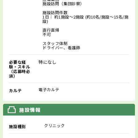
施設訪問（集団診察）
施設訪問件数
1日： 約1施設～2施設 (約10名/施設～15名/施
設)
直行直帰
不可
スタッフ体制
ドライバー、看護師
特になし
必要な経
験・スキル
（応募時必
須）
電子カルテ
カルテ
施設情報
クリニック
施設種別