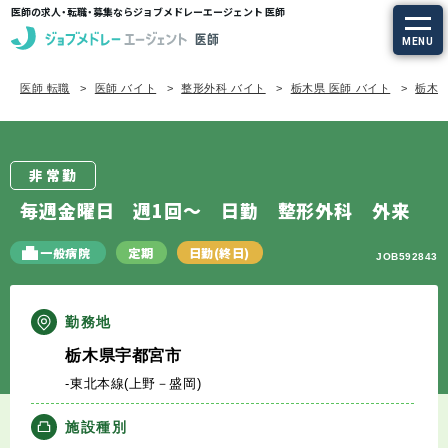
医師の求人・転職・募集ならジョブメドレーエージェント 医師
MENU
医師 転職
医師 バイト
整形外科 バイト
栃木県 医師 バイト
栃木県
求人を探す
常勤の求人
非常勤
定期非常勤の求人
毎週金曜日 週1回～ 日勤 整形外科 外来
特集から探す
一般病院
定期
日勤(終日)
JOB592843
エージェントサービス
勤務地
栃木県宇都宮市
エージェントサービスTOP
-東北本線(上野－盛岡)
サービスの流れ
施設種別