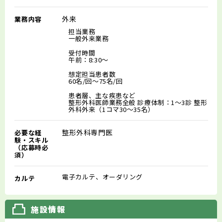
外来
業務内容
担当業務
一般外来業務
受付時間
午前：8:30～
想定担当患者数
60名/回～75名/回
患者層、主な疾患など
整形外科医師業務全般 診療体制：1～3診 整形
外科外来（1コマ30～35名）
整形外科専門医
必要な経
験・スキル
（応募時必
須）
電子カルテ、オーダリング
カルテ
施設情報