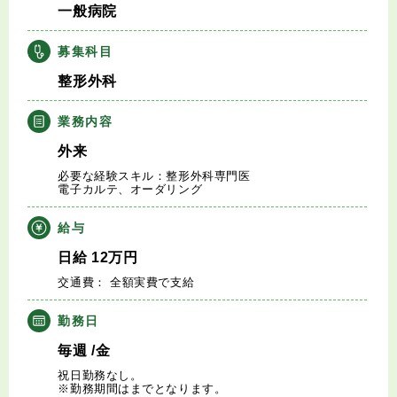
一般病院
キャリアアドバイザー紹介
募集科目
医師の求人・転職Q&A
整形外科
知りたい・聞きたい
業務内容
外来
転職成功事例
必要な経験スキル：整形外科専門医
電子カルテ、オーダリング
医師の転職マニュアル
給与
データで見る医師の平均年収
日給
12
万円
交通費： 全額実費で支給
医師に役立つ取材記事
勤務日
大学医局紹介
毎週
/金
祝日勤務なし。
※勤務期間はまでとなります。