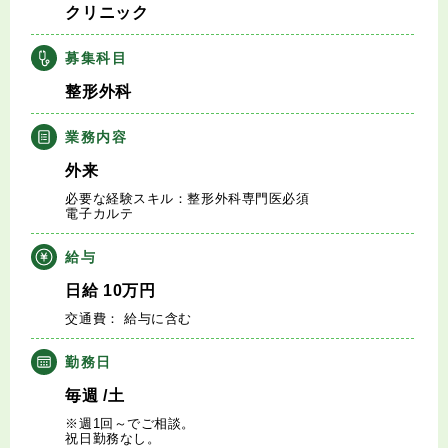
クリニック
キャリアアドバイザー紹介
募集科目
医師の求人・転職Q&A
整形外科
知りたい・聞きたい
業務内容
外来
転職成功事例
必要な経験スキル：整形外科専門医必須
電子カルテ
医師の転職マニュアル
給与
データで見る医師の平均年収
日給
10
万円
交通費： 給与に含む
医師に役立つ取材記事
勤務日
大学医局紹介
毎週
/土
※週1回～でご相談。
祝日勤務なし。