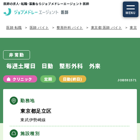
医師の求人・転職・募集ならジョブメドレーエージェント 医師
MENU
医師 転職
医師 バイト
整形外科 バイト
東京都 医師 バイト
東京都
求人を探す
常勤の求人
非常勤
定期非常勤の求人
毎週土曜日 日勤 整形外科 外来
特集から探す
クリニック
定期
日勤(終日)
JOB591571
エージェントサービス
勤務地
東京都足立区
エージェントサービスTOP
東武伊勢崎線
サービスの流れ
施設種別