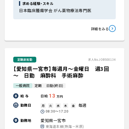
求める経験・スキル
日本臨床腫瘍学会 がん薬物療法専門医
詳細をみる
定期非常勤
求人No.JOB500134
【愛知県一宮市】毎週月～金曜日 週3回
～ 日勤 麻酔科 手術麻酔
一般病院
定期
日勤(終日)
13
給 与
日給
万円
毎週
勤務日
月
火
水
木
金
08:30〜17:20
愛知県一宮市
勤務地
東海道本線(熱海－米原)