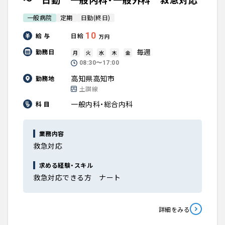
一般病院
定期
日勤(終日)
10
給 与
日給
万円
毎週
勤務日
月
火
水
木
金
08:30〜17:00
高知県高知市
勤務地
土讃線
一般内科・総合内科
科 目
業務内容
救急対応
求める経験・スキル
救急対応できる方 ナート
詳細をみる