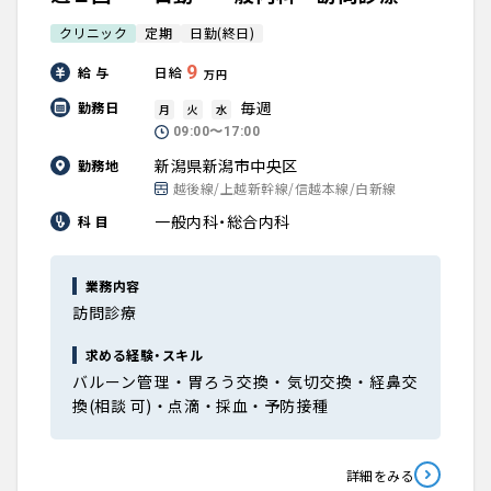
クリニック
定期
日勤(終日)
9
給 与
日給
万円
毎週
勤務日
月
火
水
09:00〜17:00
新潟県新潟市中央区
勤務地
越後線/上越新幹線/信越本線/白新線
一般内科・総合内科
科 目
業務内容
訪問診療
求める経験・スキル
バルーン管理‧胃ろう交換‧気切交換‧経⿐交
換(相談 可)‧点滴‧採⾎‧予防接種
詳細をみる