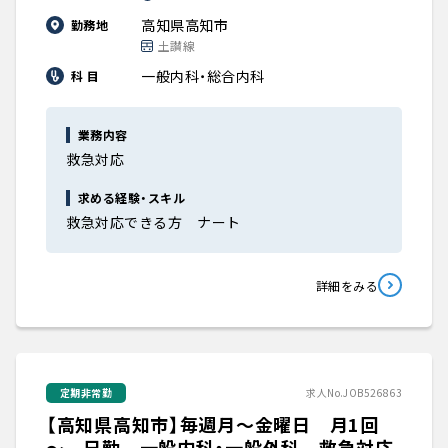
高知県高知市
勤務地
土讃線
一般内科・総合内科
科 目
業務内容
救急対応
求める経験・スキル
救急対応できる方 ナート
詳細をみる
定期非常勤
求人No.JOB526863
【高知県高知市】毎週月～金曜日 月1回
～ 日勤 一般内科・一般外科 救急対応