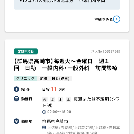
ALSなど）の対応が可能な方 ※専門科不問
詳細をみる
定期非常勤
求人No.JOB597649
【群馬県高崎市】毎週火～金曜日 週１
回 日勤 一般内科・一般外科 訪問診療
クリニック
定期
日勤(終日)
11
給 与
日給
万円
毎週または不定期（シフ
勤務日
火
水
木
金
ト制）
09:00〜18:00
群馬県高崎市
勤務地
上信線/高崎線/上越新幹線/上越線/信越本
線/八高線/北陸新幹線/両毛線