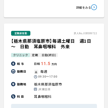
詳細をみる
定期非常勤
求人No.JOB599722
【栃木県那須塩原市】毎週土曜日 週1日
～ 日勤 耳鼻咽喉科 外来
クリニック
定期
日勤(終日)
11.5
給 与
日給
万円
毎週
勤務日
土
09:30〜17:00
栃木県那須塩原市
勤務地
JR東日本
耳鼻咽喉科
科 目