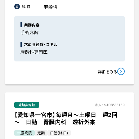
麻酔科
科 目
業務内容
手術麻酔
求める経験・スキル
麻酔科専門医
詳細をみる
定期非常勤
求人No.JOB585130
【愛知県一宮市】毎週月～土曜日 週2回
～ 日勤 腎臓内科 透析外来
一般病院
定期
日勤(終日)