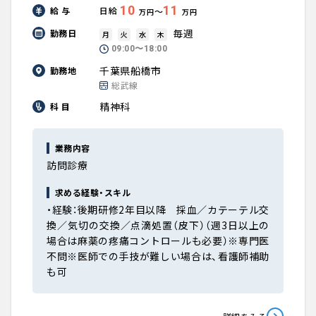
10
11
給 与
日給
〜
万円
万円
毎週
勤務日
月
火
水
木
09:00〜18:00
千葉県船橋市
勤務地
総武線
精神科
科 目
業務内容
訪問診療
求める経験・スキル
・経験：後期研修2年目以降 採血／カテーテル交
換／気切の交換／点滴処置（皮下）（週3日以上の
場合は麻薬の疼痛コントロールも必要）※専門医
不問※医師での手技が難しい場合は、看護師補助
も可