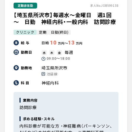
定期非常勤
求人No.JOB599138
【埼玉県所沢市】毎週水～金曜日 週1回
～ 日勤 神経内科・一般内科 訪問診療
クリニック
定期
日勤(終日)
10
13
給 与
日給
〜
万円
万円
毎週
勤務日
水
木
金
09:00〜18:00
埼玉県所沢市
勤務地
池袋線
神経内科
科 目
業務内容
訪問診療
求める経験・スキル
内科診療が可能な方 ・神経難病（パーキンソン、