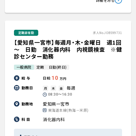
詳細をみる
定期非常勤
求人No.JOB599731
【愛知県一宮市】毎週月・木・金曜日 週1回
～ 日勤 消化器内科 内視鏡検査 ※健
診センター勤務
一般病院
定期
日勤(終日)
10
給 与
日給
万円
毎週
勤務日
月
木
金
08:30〜16:30
愛知県一宮市
勤務地
東海道本線(熱海－米原)
消化器内科
科 目