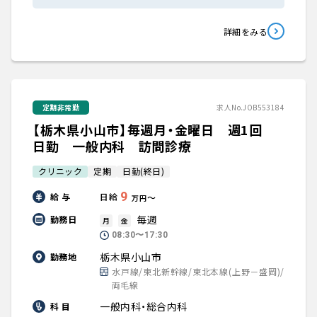
詳細をみる
定期非常勤
求人No.JOB553184
【栃木県小山市】毎週月・金曜日 週1回
日勤 一般内科 訪問診療
クリニック
定期
日勤(終日)
9
給 与
日給
〜
万円
毎週
勤務日
月
金
08:30〜17:30
栃木県小山市
勤務地
水戸線/東北新幹線/東北本線(上野－盛岡)/
両毛線
一般内科・総合内科
科 目