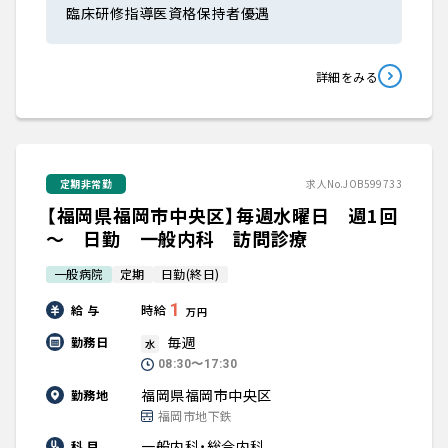
臨床研修指導医資格保持者優遇
詳細をみる
定期非常勤
求人No.JOB599733
【福岡県福岡市中央区】毎週水曜日 週1回
～ 日勤 一般内科 訪問診療
一般病院
定期
日勤(終日)
1
給 与
時給
万円
毎週
勤務日
水
08:30〜17:30
福岡県福岡市中央区
勤務地
福岡市地下鉄
一般内科・総合内科
科 目