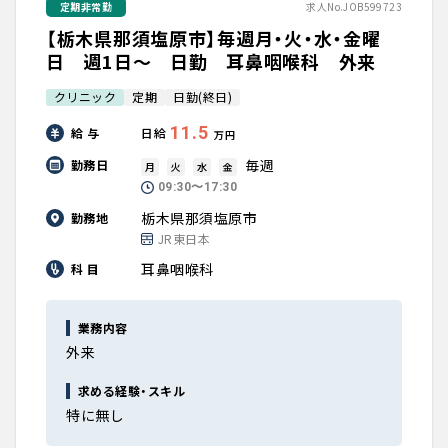
定期非常勤
求人No.JOB599723
【栃木県那須塩原市】毎週月・火・水・金曜
日 週1日～ 日勤 耳鼻咽喉科 外来
クリニック
定期
日勤(終日)
11.5
給 与
日給
万円
毎週
勤務日
月
火
水
金
09:30〜17:30
栃木県那須塩原市
勤務地
JR東日本
耳鼻咽喉科
科 目
業務内容
外来
求める経験・スキル
特に無し