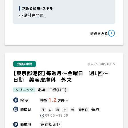
求める経験・スキル
小児科専門医
詳細をみる
定期非常勤
求人No.JOB598315
【東京都港区】毎週月～金曜日 週1回～
日勤 美容皮膚科 外来
クリニック
定期
日勤(終日)
1.2
給 与
時給
〜
万円
毎週
勤務日
月
火
水
木
金
祝祭日
09:00〜18:00
東京都港区
勤務地