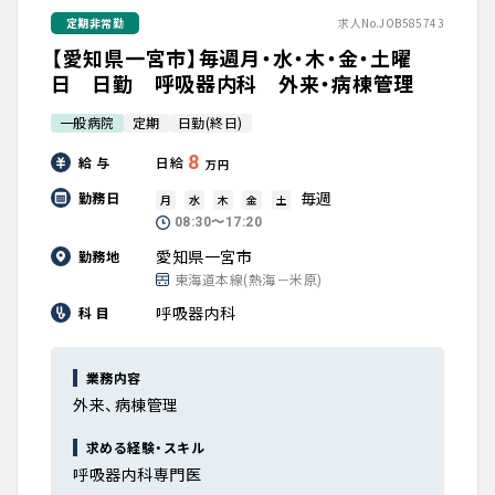
定期非常勤
求人No.JOB585743
【愛知県一宮市】毎週月・水・木・金・土曜
日 日勤 呼吸器内科 外来・病棟管理
一般病院
定期
日勤(終日)
8
給 与
日給
万円
毎週
勤務日
月
水
木
金
土
08:30〜17:20
愛知県一宮市
勤務地
東海道本線(熱海－米原)
呼吸器内科
科 目
業務内容
外来、病棟管理
求める経験・スキル
呼吸器内科専門医