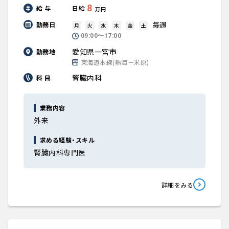
8
給 与
日給
万円
毎週
勤務日
月
火
水
木
金
土
09:00〜17:00
愛知県一宮市
勤務地
東海道本線(熱海－米原)
腎臓内科
科 目
業務内容
外来
求める経験・スキル
腎臓内科専門医
詳細をみる