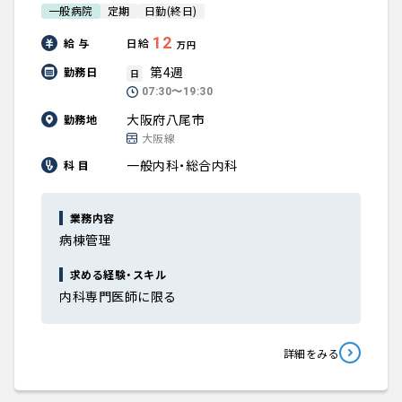
一般病院
定期
日勤(終日)
12
給 与
日給
万円
第4週
勤務日
日
07:30〜19:30
大阪府八尾市
勤務地
大阪線
一般内科・総合内科
科 目
業務内容
病棟管理
求める経験・スキル
内科専門医師に限る
詳細をみる