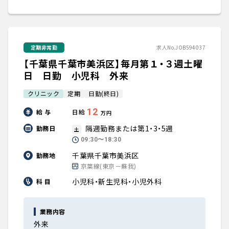
定期非常勤
求人No.JOB594037
【千葉県千葉市美浜区】毎月第１・３週土曜
日 日勤 小児科 外来
クリニック
定期
日勤(終日)
12
給 与
日給
万円
隔週勤務または第1・3・5週
勤務日
土
09:30〜18:30
千葉県千葉市美浜区
勤務地
京葉線(東京－蘇我)
小児科・新生児科・小児外科
科 目
業務内容
外来