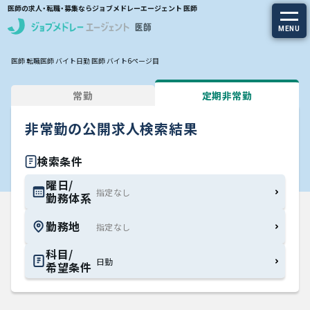
医師の求人・転職・募集ならジョブメドレーエージェント 医師
MENU
医師 転職
医師 バイト
日勤 医師 バイト
6ページ目
求人を探す
常勤
定期非常勤
常勤の求人
非常勤の公開求人検索結果
定期非常勤の求人
検索条件
特集から探す
曜日/
勤務体系
エージェントサービス
勤務地
エージェントサービスTOP
科目/
日勤
希望条件
サービスの流れ