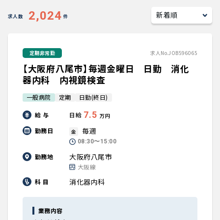
キャリアアドバイザー紹介
2,024
求人数
件
医師の求人・転職Q&A
定期非常勤
求人No.JOB596065
【大阪府八尾市】毎週金曜日 日勤 消化
知りたい・聞きたい
器内科 内視鏡検査
転職成功事例
一般病院
定期
日勤(終日)
7.5
給 与
日給
医師の転職マニュアル
万円
毎週
勤務日
金
データで見る医師の平均年収
08:30〜15:00
大阪府八尾市
勤務地
大阪線
医師に役立つ取材記事
消化器内科
科 目
大学医局紹介
業務内容