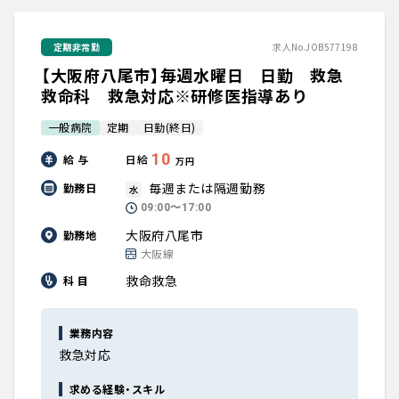
定期非常勤
求人No.JOB577198
【大阪府八尾市】毎週水曜日 日勤 救急
救命科 救急対応※研修医指導あり
一般病院
定期
日勤(終日)
10
給 与
日給
万円
毎週または隔週勤務
勤務日
水
09:00〜17:00
大阪府八尾市
勤務地
大阪線
救命救急
科 目
業務内容
救急対応
求める経験・スキル