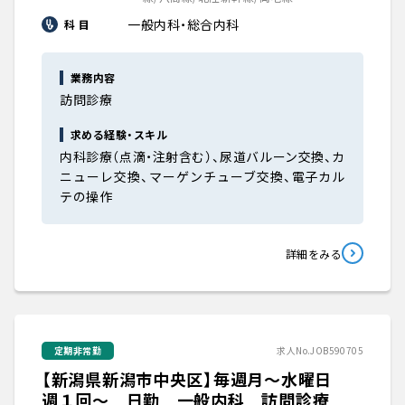
一般内科・総合内科
科 目
業務内容
訪問診療
求める経験・スキル
内科診療（点滴・注射含む）、尿道バルーン交換、カ
ニューレ交換、マーゲンチューブ交換、電子カル
テの操作
詳細をみる
定期非常勤
求人No.JOB590705
【新潟県新潟市中央区】毎週月～水曜日
週１回～ 日勤 一般内科 訪問診療