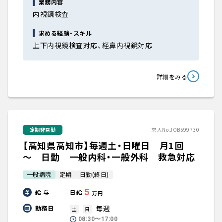
業務内容
内視鏡検査
求める経験・スキル
上下内視鏡検査対応、経鼻内視鏡対応
詳細をみる
定期非常勤
求人No.JOB599730
【高知県高知市】毎週土・日曜日 月1回
～ 日勤 一般内科・一般外科 救急対応
一般病院
定期
日勤(終日)
5
給 与
日給
万円
毎週
勤務日
土
日
08:30〜17:00