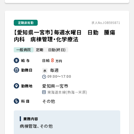
定期非常勤
求人No.JOB595871
【愛知県一宮市】毎週水曜日 日勤 腫瘍
内科 病棟管理・化学療法
一般病院
定期
日勤(終日)
8
給 与
日給
万円
毎週
勤務日
水
09:00〜17:00
愛知県一宮市
勤務地
東海道本線(熱海－米原)
その他
科 目
業務内容
病棟管理、その他