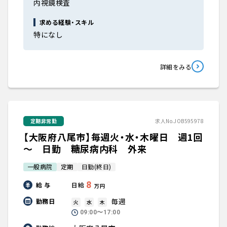
内視鏡検査
求める経験・スキル
特になし
詳細をみる
定期非常勤
求人No.JOB595978
【大阪府八尾市】毎週火・水・木曜日 週1回
～ 日勤 糖尿病内科 外来
一般病院
定期
日勤(終日)
8
給 与
日給
万円
毎週
勤務日
火
水
木
09:00〜17:00